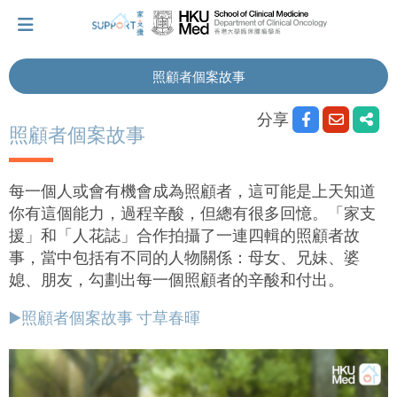
照顧者個案故事
我剛得知我患上癌症...
分享
照顧者個案故事
讓我們與你並肩而行。
每一個人或會有機會成為照顧者，這可能是上天知道
你有這個能力，過程辛酸，但總有很多回憶。「家支
援」和「人花誌」合作拍攝了一連四輯的照顧者故
擁抱每刻，留住這愛。
事，當中包括有不同的人物關係：母女、兄妹、婆
媳、朋友，勾劃出每一個照顧者的辛酸和付出。
輕鬆一下，充下電啦！
▶️照顧者個案故事 寸草春暉
小貼士‧「家」資源