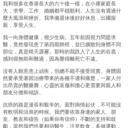
我和很多在香港長大的六十後一樣，在小康家庭長
大，求學、工作、婚姻都平穏順利。人生沒有遇過什
麼大風浪和挫折。我準備退休後好好休息，出國探
親，享受人生。
我一向身體健康，很少生病。五年前因視力問題求
醫，竟然發現患了第四期肺癌，並巳擴散到身體不同
部位，真是晴天霹靂。那時的我跌入了人生的谷底，
感到很無助和難過，因為覺得離死亡不遠。
沒有人願意患上頑疾，但總不能不接受現實。身體固
然要承受著因治療帶來的各種不適和痛楚，一家人付
出昂貴的醫藥費，心靈的哀傷和擔心更需要與親人和
朋友分擔和傾訴。
抗癌的路是漫長和艱辛的。面對病情起伏，不可能沒
有軟弱和沮喪的時候。我們要依靠身邊的家人、朋
友、教友和禱告（如果你有信仰）不斷的支持和鼓
勵，當然我們也要相信醫生，注意飲食，多做運動，