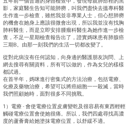
五年前一個普通的身體檢查中，發現母親肺部裡的黑
影，家庭醫生告知可能肺癆，叫我們盡快去搵專科醫
生作進一步檢查，雖然我並非專業人士，但心想肺癆
的機會在她身上應該很微會出現，所以我並沒有找胸
肺科醫生，而是立即安排腫瘤科醫生為她作進一步檢
查，不足一星期檢查報告出了，證實媽咪患有肺腺癌
三期B。由那一刻我們的生活一切都改變了。
從對此病沒有任何認知，向身邊的醫護朋友詢問、上
網去搜尋有關資料，所有可以做的，作為女兒的樣樣
都試過。
在首半年，媽咪進行密集式的方法治療，包括電療、
化療及藥物治療，希望可以將癌細胞一一殺滅，當時
我們照顧她時，面對很多不同挑戰。
1）電療 - 會使電療位置皮膚變乾及很容易有東西輕輕
觸碰電療位置會使她很痛。所以，我們四處尋找高濃
度的蘆薈膏給她塗抹電療位置，以舒緩不適。