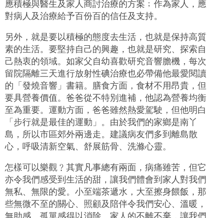
應積極與醫生及家人商討治療的方案﹔作為家人，應
對病人及治療給予百份百的信任及支持。
另外，就是要以積極的態度去生活，也就是保持高質
素的生活。要堅持自己的興趣，也就是研究、探索自
己熱衷的領域。如家父自幼喜歡研究音響膽機，每次
留院隔離三天進行放射性碘治療也必帶備他最愛閱讀
的「發燒音響」書籍。膳食方面，食材不用昂貴，但
要具營養價值。爸爸從不特別進補，他認為營養均衡
至為重要。運動方面，爸爸雖然熱愛駕駛，但他明白
「步行就是最佳的運動」。由於我們的家鄉是南丫
島，所以市區郊外兩邊走。建議病友們多到離島散
心，呼吸清新空氣、舒展筋骨、洗滌心靈。
怎樣可以樂觀﹖其實凡事總有兩面，病痛雖苦，但它
亦令我們感受到生活的甜，讓我們體會到家人對我們
無私、無限的愛。小至端茶遞水，大至擦身餵飯，那
些無微不至的關心、照顧及陪伴令我們安心、溫暖，
無助感、孤單感得以消除。家人的不離不棄，讓我們