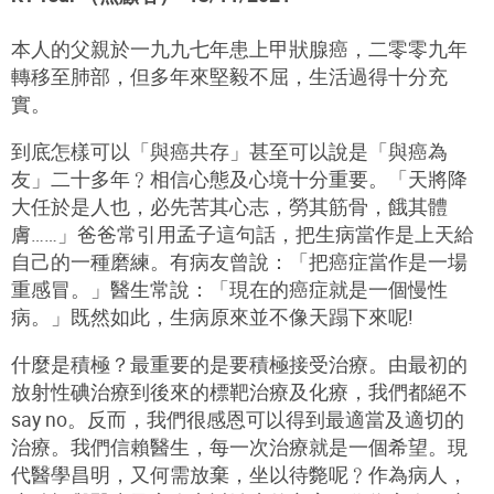
本人的父親於一九九七年患上甲狀腺癌，二零零九年
轉移至肺部，但多年來堅毅不屈，生活過得十分充
實。
到底怎樣可以「與癌共存」甚至可以說是「與癌為
友」二十多年﹖相信心態及心境十分重要。「天將降
大任於是人也，必先苦其心志，勞其筋骨，餓其體
膚……」爸爸常引用孟子這句話，把生病當作是上天給
自己的一種磨練。有病友曾說：「把癌症當作是一場
重感冒。」醫生常說：「現在的癌症就是一個慢性
病。」既然如此，生病原來並不像天蹋下來呢!
什麼是積極？最重要的是要積極接受治療。由最初的
放射性碘治療到後來的標靶治療及化療，我們都絕不
say no。反而，我們很感恩可以得到最適當及適切的
治療。我們信賴醫生，每一次治療就是一個希望。現
代醫學昌明，又何需放棄，坐以待斃呢﹖作為病人，