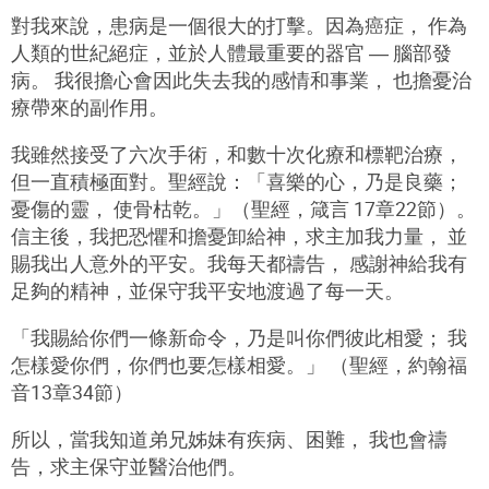
對我來說，患病是一個很大的打擊。因為癌症， 作為
人類的世紀絕症，並於人體最重要的器官 ― 腦部發
病。 我很擔心會因此失去我的感情和事業， 也擔憂治
療帶來的副作用。
我雖然接受了六次手術，和數十次化療和標靶治療，
但一直積極面對。聖經說：「喜樂的心，乃是良藥；
憂傷的靈， 使骨枯乾。」（聖經，箴言 17章22節）。
信主後，我把恐懼和擔憂卸給神，求主加我力量， 並
賜我出人意外的平安。我每天都禱告， 感謝神給我有
足夠的精神，並保守我平安地渡過了每一天。
「我賜給你們一條新命令，乃是叫你們彼此相愛； 我
怎樣愛你們，你們也要怎樣相愛。」 （聖經，約翰福
音13章34節）
所以，當我知道弟兄姊妹有疾病、困難， 我也會禱
告，求主保守並醫治他們。