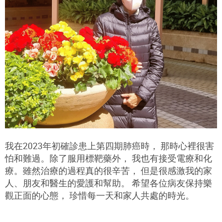
我在2023年初確診患上第四期肺癌時， 那時心裡很害
怕和難過。除了服用標靶藥外， 我也有接受電療和化
療。雖然治療的過程真的很辛苦， 但是很感激我的家
人、朋友和醫生的愛護和幫助。 希望各位病友保持樂
觀正面的心態， 珍惜每一天和家人共處的時光。