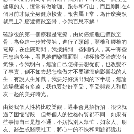
健康的人，恆常有做瑜珈、跑步和行山，而且剛剛在4
個月前才做全身健康檢查，報告屬正常，為什麼突然
就患上乳癌還擴散至骨，令我百思不解！
確診後的第一個療程是電療，由於癌細胞已擴散至
骨，為免進一步被侵蝕，進行了頭部，頸椎和腰椎的
電療，在住院期間，我接觸到一些同路人，其中有些
已患病多年，看見她們樂觀面對，積極接受治療沒有
氣餒，令我明白，無論自己怎樣去想從前，也改變不
了事實，倒不如去想怎樣做才不要讓癌病影響我的人
生，有說人生如戲，我要好好演出我的下半場，無論
這場戲還有多遠，我也要好好享受，享受與家人和朋
友一起的美好時光。
由於我個人性格比較樂觀，遇事會見招拆招，很快就
過了困惱階段，但每個人的性格特質都不同，如果有
些事情自己是想不通，不妨找別人幫忙，如家人、朋
友、醫生或醫院社工，將心中的不快和問題都說出