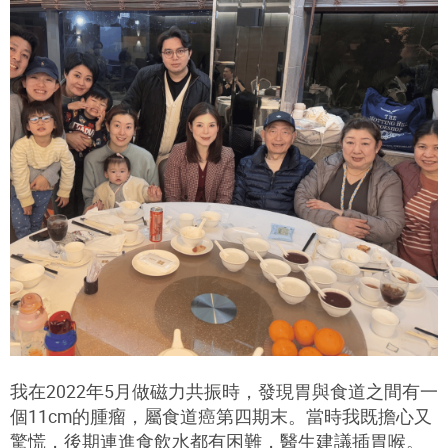
我在2022年5月做磁力共振時，發現胃與食道之間有一
個11cm的腫瘤，屬食道癌第四期末。當時我既擔心又
驚慌，後期連進食飲水都有困難，醫生建議插胃喉。