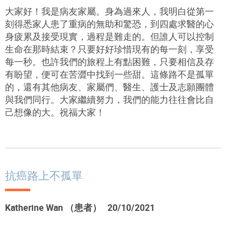
大家好！我是病友家屬。身為過來人，我明白從第一
刻得悉家人患了重病的無助和驚恐，到四處求醫的心
身疲累及接受現實，過程是難走的。但誰人可以控制
生命在那時結束？只要好好珍惜現有的每一刻，享受
每一秒。也許我們的旅程上有點困難，只要相信及存
有盼望，便可在苦澀中找到一些甜。這條路不是孤單
的，還有其他病友、家屬們、醫生、護士及志願團體
與我們同行。大家繼續努力，我們的能力往往會比自
己想像的大。祝福大家！
抗癌路上不孤單
Katherine Wan （患者） 20/10/2021