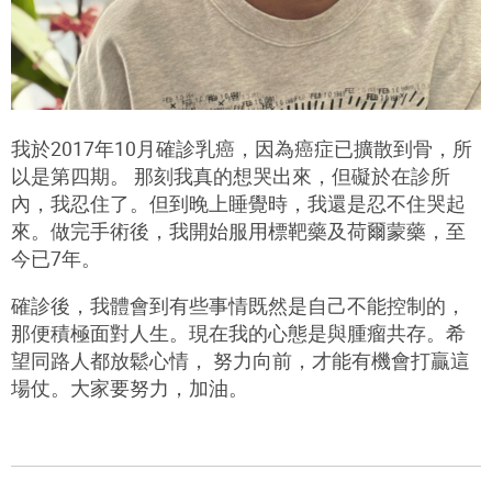
我於2017年10月確診乳癌，因為癌症已擴散到骨，所
以是第四期。 那刻我真的想哭出來，但礙於在診所
內，我忍住了。但到晚上睡覺時，我還是忍不住哭起
來。做完手術後，我開始服用標靶藥及荷爾蒙藥，至
今已7年。
確診後，我體會到有些事情既然是自己不能控制的，
那便積極面對人生。現在我的心態是與腫瘤共存。希
望同路人都放鬆心情， 努力向前，才能有機會打贏這
場仗。大家要努力，加油。