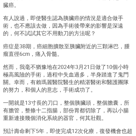
臓癌。
有人說過，即使醫生認為胰臟癌的情況是適合做手
術，也不應該去做，因為手術後帶來的影響是深遠
的，何不試試其它不用動刀的方法呢？
癌症是3B期，癌細胞擴散至胰臟附近的三顆淋巴，腫
瘤直徑6cm，痛入⻣髓。
然而，我毫不猶豫地在2024年3月21日做了10個小時
極高風險的手術，過程中失血過多，半身踏進了鬼門
關。幸而，有賴瑪麗醫院醫生的精湛醫術和醫護團隊
的努力，和個人的意志，手術成功了。
一開就是13寸長的刀口，整個胰臟頭，整個膽囊，所
有膽管，整條十二指腸，部份胃都切除了，再以小腸
重新連接幾個消化系統的器官，何其壯觀。
預計壽命剩下5年，即使完成12次化療，復發機會也超