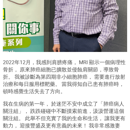
2022年12月，我感到肩膀疼痛， MRI 顯示一個病理性
骨折， 原來肺癌細胞已擴散並侵蝕肩關節，導致骨
折。 我被診斷為第四期非小細胞肺癌， 需要進行放射
治療和每日服用標靶藥。 當我得知自己患有肺癌時，
頓時感覺生活失去了方向。
我在生病的第一年， 於迷茫不安中成立了「肺癌病人
關注組」， 跌跌碰碰中不斷摸索前進，汲汲營運這個
關注組。 此舉不但充實了我的生命和生活， 讓我更有
動力， 迎接豐盛及更有意義的未來！ 我非常感激妻