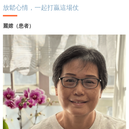
放鬆心情，一起打贏這場仗
麗嫦（患者）