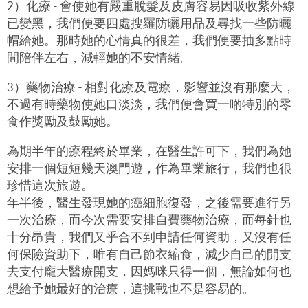
2）化療 - 會使她有嚴重脫髮及皮膚容易因吸收紫外線
已變黑，我們便要四處搜羅防曬用品及尋找一些防曬
帽給她。那時她的心情真的很差，我們便要抽多點時
間陪伴左右，減輕她的不安情緒。
3）藥物治療 - 相對化療及電療，影響並沒有那麼大，
不過有時藥物使她口淡淡，我們便會買一啲特別的零
食作獎勵及鼓勵她。
為期半年的療程終於畢業，在醫生許可下，我們為她
安排一個短短幾天澳門遊，作為畢業旅行，我們也很
珍惜這次旅遊。
年半後，醫生發現她的癌細胞復發，之後需要進行另
一次治療，而今次需要安排自費藥物治療，而每針也
十分昂貴，我們又乎合不到申請任何資助，又沒有任
何保險資助下，唯有自己節衣縮食，減少自己的開支
去支付龐大醫療開支，因媽咪只得一個，無論如何也
想給予她最好的治療，這挑戰也不是容易的。