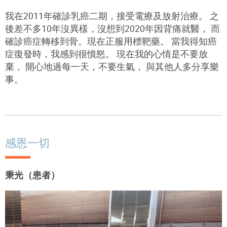
我在2011年確診乳癌二期，接受電療及放射治療。 之
後差不多10年沒異樣，沒想到2020年因背痛就醫， 而
確診癌症轉移到骨。現在正服用標靶藥。 當我得知癌
症復發時，我感到很憤怒。 現在我的心情是不要放
棄， 開心地過每一天，不要生氣， 與其他人多分享樂
事。
感恩一切
秉光（患者）