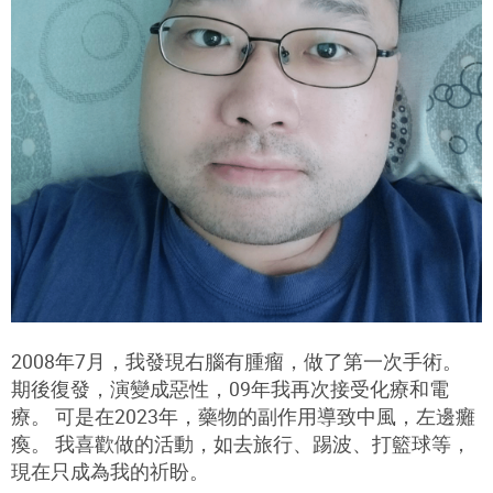
2008年7月，我發現右腦有腫瘤，做了第一次手術。
期後復發，演變成惡性，09年我再次接受化療和電
療。 可是在2023年，藥物的副作用導致中風，左邊癱
瘓。 我喜歡做的活動，如去旅行、踢波、打籃球等，
現在只成為我的祈盼。