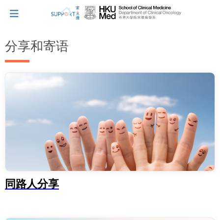
分享和寄语
我刚得知我患上癌症...
让我们与你并肩而行。
拥抱每刻，留住这爱。
轻松一下，充下电啦！
同路人分享
小贴士‧「家」资源