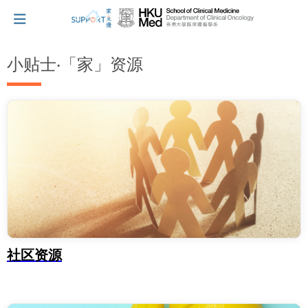
小贴士‧「家」资源
我刚得知我患上癌症...
让我们与你并肩而行。
拥抱每刻，留住这爱。
轻松一下，充下电啦！
社区资源
小贴士‧「家」资源