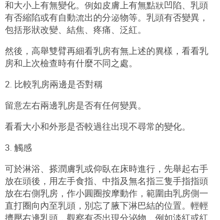
和大小上有無變化。例如皮膚上有無點狀凹陷、乳頭
有否縮陷或有自動流出的分泌物等。乳頭有否變異，
包括形狀改變、結焦、疼痛、泛紅。
然後，高舉雙臂再細看乳房有無上述的異樣，看看乳
房和上次檢查時有什麼不同之處。
2. 比較乳房兩邊是否對稱
留意左右兩邊乳房是否有任何變異。
看看大小和外形是否較過往出現不尋常的變化。
3. 觸感
可於淋浴、搽潤膚乳或仰臥在床時進行，先舉起右手
放在頭後，用左手食指、中指及無名指三隻手指指頭
放在右側乳房，作小圓圈按摩動作，範圍由乳房側一
直打圈向內至乳頭，別忘了腋下淋巴結的位置。輕輕
擠壓右邊乳頭，觀察有否出現分泌物，例如淡紅或紅