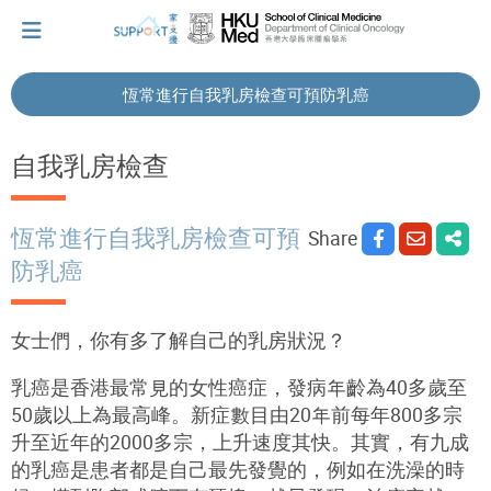
恆常進行自我乳房檢查可預防乳癌
I've just been told I have cancer...
自我乳房檢查
Let's walk together
恆常進行自我乳房檢查可預
Share
防乳癌
Cherish every moment; love every day.
女士們，你有多了解自己的乳房狀況？
Let's take a break!
乳癌是香港最常見的女性癌症，發病年齡為40多歲至
50歲以上為最高峰。新症數目由20年前每年800多宗
升至近年的2000多宗，上升速度其快。其實，有九成
Tips and Resources
的乳癌是患者都是自己最先發覺的，例如在洗澡的時