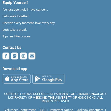
Equip Yourself
I've just been told I have cancer...
Let's walk together
Cherish every moment; love every day.
Let's take a break!
Tips and Resources
Contact Us
Download app
COPYRIGHT © 2022 SUPPORT+, DEPARTMENT OF CLINICAL ONCOLOGY,
LKS FACULTY OF MEDICINE, THE UNIVERSITY OF HONG KONG. ALL
RIGHTS RESERVED.
Volunteer Recruitment
|
FAQ
|
Important Notice
|
Acknowledgement
|