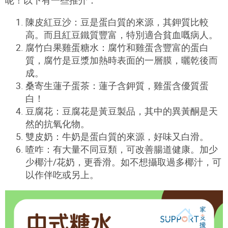
呢！以下有一些推介：
陳皮紅豆沙：豆是蛋白質的來源，其鉀質比較
高。而且紅豆鐵質豐富，特別適合貧血嘅病人。
腐竹白果雞蛋糖水：腐竹和雞蛋含豐富的蛋白
質，腐竹是豆漿加熱時表面的一層膜，曬乾後而
成。
桑寄生蓮子蛋茶：蓮子含鉀質，雞蛋含優質蛋
白！
豆腐花：豆腐花是黃豆製品，其中的異黃酮是天
然的抗氧化物。
雙皮奶：牛奶是蛋白質的來源，好味又白滑。
喳咋：有大量不同豆類，可改善腸道健康。加少
少椰汁/花奶，更香滑。如不想攝取過多椰汁，可
以作伴吃或另上。