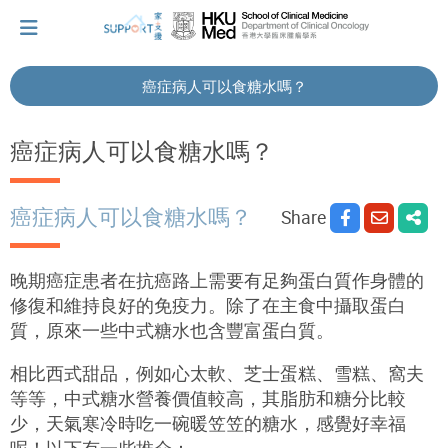
癌症病人可以食糖水嗎？
I've just been told I have cancer...
癌症病人可以食糖水嗎？
Let's walk together
癌症病人可以食糖水嗎？
Share
Cherish every moment; love every day.
晚期癌症患者在抗癌路上需要有足夠蛋白質作身體的
修復和維持良好的免疫力。除了在主食中攝取蛋白
質，原來一些中式糖水也含豐富蛋白質。
Let's take a break!
相比西式甜品，例如心太軟、芝士蛋糕、雪糕、窩夫
等等，中式糖水營養價值較高，其脂肪和糖分比較
Tips and Resources
少，天氣寒冷時吃一碗暖笠笠的糖水，感覺好幸福