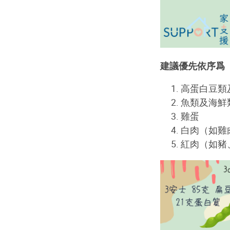
建議優先依序爲
高蛋白豆類
魚類及海鮮
雞蛋
白肉（如雞
紅肉（如豬