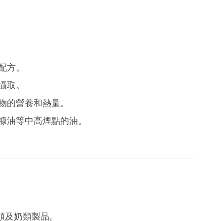
配方。
攝取。
物的營養和熱量。
糠油等中高煙點的油。
類及奶類製品。