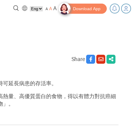
A
A
A
Download App
 break!
Tips and Resources
Share
時可延長病患的存活率。
高熱量、高優質蛋白的食物，得以有體力對抗癌細
物」
。