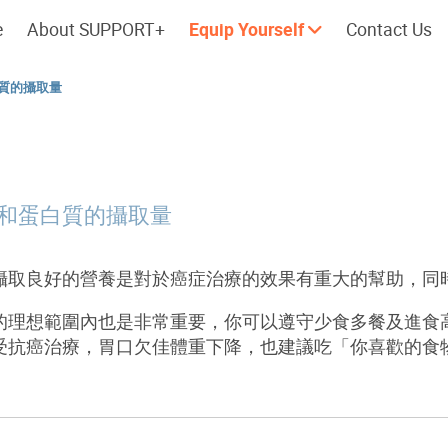
e
About SUPPORT+
Equip Yourself
Contact Us
質的攝取量
Cherish every moment; love every
Let's take a
day.
和蛋白質的攝取量
攝取良好的營養是對於癌症治療的效果有重大的幫助，同
的理想範圍內也是非常重要，你可以遵守少食多餐及進食
受抗癌治療，胃口欠佳體重下降，也建議吃「你喜歡的食