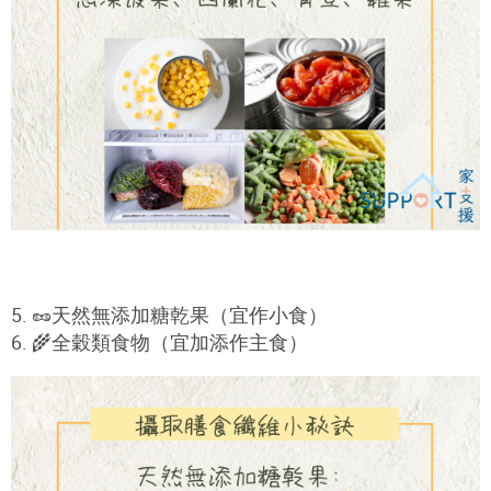
5. 🥜天然無添加糖乾果（宜作小食）
6. 🌾全穀類食物（宜加添作主食）