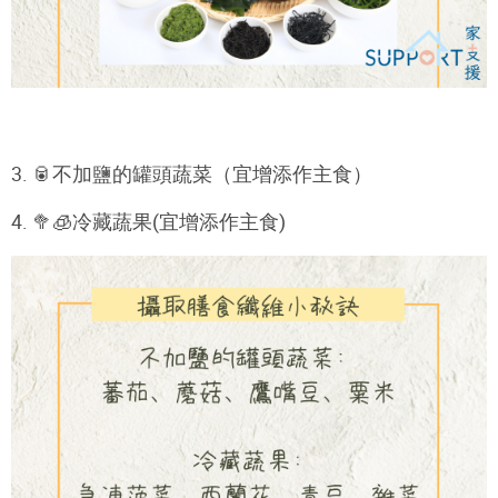
3. 🥫不加鹽的罐頭蔬菜（宜增添作主食）
4. 🥦🧊冷藏蔬果(宜增添作主食)