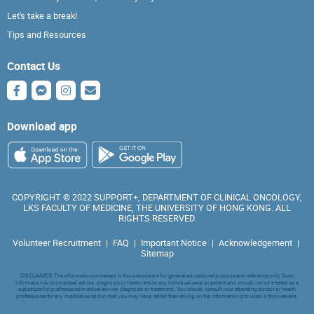
Let's take a break!
Tips and Resources
Contact Us
Download app
COPYRIGHT © 2022 SUPPORT+, DEPARTMENT OF CLINICAL ONCOLOGY,
LKS FACULTY OF MEDICINE, THE UNIVERSITY OF HONG KONG. ALL
RIGHTS RESERVED.
Volunteer Recruitment
|
FAQ
|
Important Notice
|
Acknowledgement
|
Sitemap
DISCLAIMER: The information contained in this website are for general educational purpose and reference only. Such
information is not medical advice, diagnosis or treatment on any individual case or patient and should not be treated as a
substitute for professional medical advice, diagnosis or treatment. You should consult your attending doctor or health
professional for any medical condition that you may have, rather than relying on the information provided in this website.