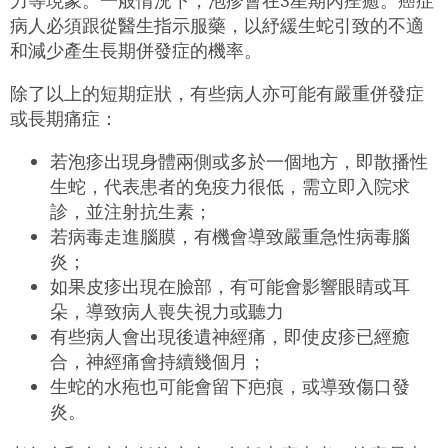
力等現象。一般情況下，泡疹會在3星期內痊癒。癌症
病人必須跟從醫生指示服藥，以紓緩生蛇引致的不適
和減少產生長期併發症的機率。
除了以上的短期症狀，有些病人亦可能有嚴重併發症
或長期痛症：
若泡疹出現身體兩側或多於一個地方，即散播性
生蛇，代表患者的免疫力很低，需立即入院求
診，並注射抗生素；
若病毒走進腦膜，有機會導致嚴重急性病毒腦
炎；
如果皮疹出現在臉部，有可能會影響眼睛或耳
朵，導致病人喪失視力或聽力
有些病人會出現後遺神經痛，即使皮疹已經癒
合，神經痛會持續幾個月；
生蛇的水疱也可能會留下疤痕，或導致傷口發
炎。