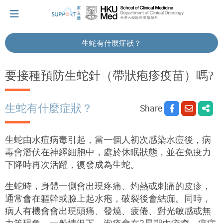
生蛇有什麼症狀？
I've just been told I have cancer...
要接種預防生蛇針（帶狀疱疹疫苗）嗎?
Let's walk together
生蛇有什麼症狀？
Share
Cherish every moment; love every day.
生蛇由水痘病毒引起，當一個人初次感染水痘後，病
毒會潛伏在神經細胞中，處於休眠狀態，並在免疫力
下降時再次活躍，復發成為生蛇。
Let's take a break!
生蛇時，身體一側會出現疼痛、灼熱或刺痛的皮疹，
通常會在軀幹或臉上起水疱，破裂後會結痂。同時，
Tips and Resources
病人有機會會出現頭痛、發燒、疲倦、對光敏感或無