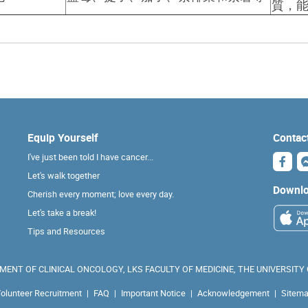
質，
Equip Yourself
Contac
I've just been told I have cancer...
Let's walk together
Downlo
Cherish every moment; love every day.
Let's take a break!
Tips and Resources
ENT OF CLINICAL ONCOLOGY, LKS FACULTY OF MEDICINE, THE UNIVERSITY
olunteer Recruitment
|
FAQ
|
Important Notice
|
Acknowledgement
|
Sitem