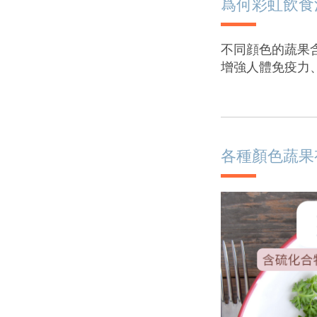
爲何彩虹飲食
不同顔色的蔬果
增強人體免疫力
各種顏色蔬果