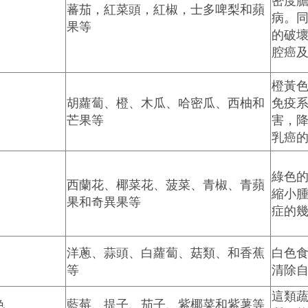
密度
蕃茄，紅菜頭，紅椒，士多啤梨和蘋
病。
果等
的破
腔癌
橙黃色
胡蘿蔔、橙、木瓜、哈密瓜、西柚和
免疫
芒果等
害，
乳癌
綠色
西蘭花、椰菜花、菠菜、青椒、青蘋
縮小
果和奇異果等
症的
洋蔥、蒜頭、白蘿蔔、菇類、和香蕉
白色
等
清除
這類
色
藍莓、提子、茄子、紫椰菜和紫薯等