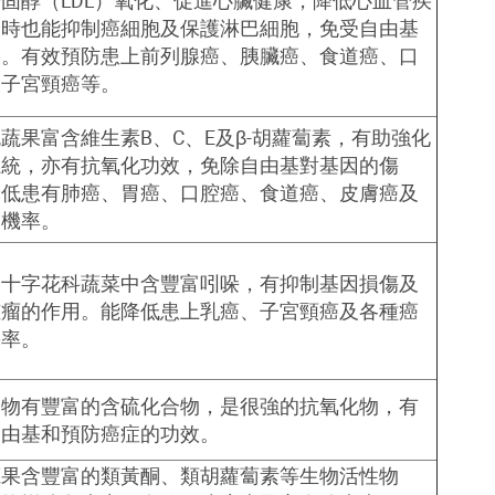
膽固醇（
LDL）氧化、促進心臟健康，降低心血管疾
同時也能抑制癌細胞及保護淋巴細胞，免受自由基
壞。有效預防患上前列腺癌、胰臟癌、食道癌、口
及子宮頸癌等。
蔬果富含維生素B、C、E及
β-
胡蘿蔔素，有助強化
系統，亦有抗氧化功效，免除自由基對基因的傷
降低患有肺癌、胃癌、口腔癌、食道癌、皮膚癌及
的機率
。
的十字花科蔬菜中含豐富吲哚，有抑制基因損傷及
腫瘤的作用。能降低患上乳癌、子宮頸癌及各種癌
幾率。
食物有豐富的含硫化合物，是很強的抗氧化物，有
自由基和預防癌症的功效
。
蔬果含豐富的類黃酮、類胡蘿蔔素等生物活性物