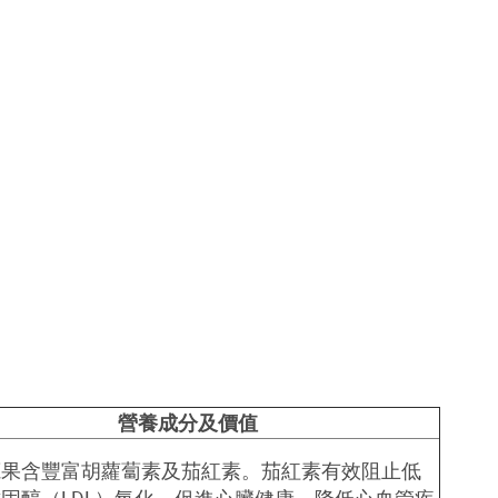
營養成分及價值
蔬果含豐富胡蘿蔔素及茄紅素。茄紅素有效阻止低