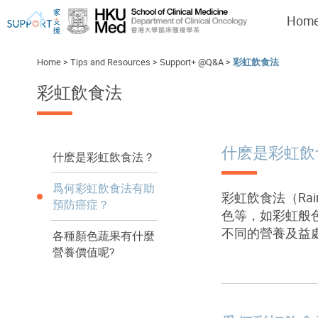
Hom
Home
>
Tips and Resources
>
Support+ @Q&A
>
彩虹飲食法
彩虹飲食法
I've just been told I have cancer...
Let's walk together
什麽是彩虹飲
什麽是彩虹飲食法？
爲何彩虹飲食法有助
彩虹飲食法（Rain
預防癌症？
色等，如彩虹般
不同的營養及益
各種顏色蔬果有什麼
營養價值呢?