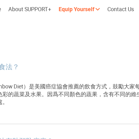
e
About SUPPORT+
Equip Yourself
Contact Us
Cherish every moment; love every
Let's take a
day.
食法？
bow
Diet）是美國癌症協會推薦的飲食方式，鼓勵大
色彩的蔬菜及水果。因爲不同顏色的蔬果，含有不同的維
處。