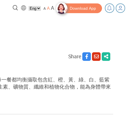
A
A
A
Download App
 break!
Tips and Resources
Share
家每一餐都均衡攝取包含紅、橙、黃、綠、白、藍紫
生素、礦物質、纖維和植物化合物，能為身體帶來