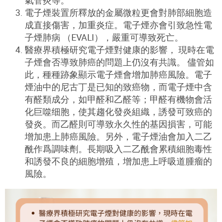
氣管炎等。
電子煙裝置所釋放的金屬微粒更會對肺部細胞造
成直接傷害，加重炎症。電子煙亦會引致急性電
子煙肺病 （EVALI），嚴重可導致死亡。
醫療界積極研究電子煙對健康的影響， 現時在電
子煙會否導致肺癌的問題上仍沒有共識。 儘管如
此，種種跡象顯示電子煙會增加肺癌風險。電子
煙油中的尼古丁是已知的致癌物，而電子煙中含
有醛類成分，如甲醛和乙醛等；甲醛有機物會活
化巨噬细胞，使其趨化發炎組織，誘發可致癌的
發炎。而乙醛則可導致永久性的基因損害，可能
增加患上肺癌風險。另外，電子煙油會加入二乙
酰作爲調味劑。長期吸入二乙酰會累積細胞毒性
和誘發不良的細胞增殖，增加患上呼吸道腫瘤的
風險。