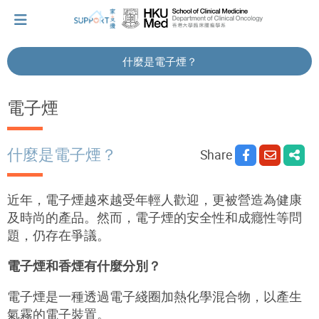
什麼是電子煙？
I've just been told I have cancer...
電子煙
Let's walk together
什麼是電子煙？
Share
Cherish every moment; love every day.
近年，電子煙越來越受年輕人歡迎，更被營造為健康
及時尚的產品。然而，電子煙的安全性和成癮性等問
題，仍存在爭議
。
Let's take a break!
電子煙和香煙有什麼分別？
Tips and Resources
電子煙是一種透過電子綫圈加熱化學混合物，以產生
氣霧的電子裝置。