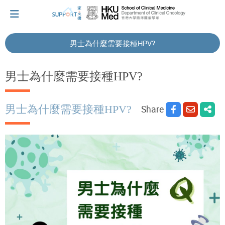
男士為什麼需要接種HPV?
I've just been told I have cancer...
男士為什麼需要接種HPV?
Let's walk together
男士為什麼需要接種HPV?
Share
Cherish every moment; love every day.
Let's take a break!
Tips and Resources