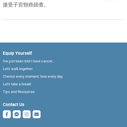
接受子宮頸癌篩查。
Equip Yourself
I've just been told I have cancer...
Let's walk together
Cherish every moment; love every day.
Let's take a break!
Tips and Resources
Contact Us