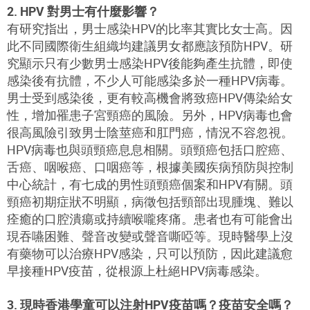
2. HPV 對男士有什麼影響？
有研究指出，男士感染HPV的比率其實比女士高。因
此不同國際衛生組織均建議男女都應該預防HPV。研
究顯示只有少數男士感染HPV後能夠產生抗體，即使
感染後有抗體，不少人可能感染多於一種HPV病毒。
男士受到感染後，更有較高機會將致癌HPV傳染給女
性，增加罹患子宮頸癌的風險。另外，HPV病毒也會
很高風險引致男士陰莖癌和肛門癌，情況不容忽視。
HPV病毒也與頭頸癌息息相關。頭頸癌包括口腔癌、
舌癌、咽喉癌、口咽癌等，根據美國疾病預防與控制
中心統計，有七成的男性頭頸癌個案和HPV有關。頭
頸癌初期症狀不明顯，病徵包括頸部出現腫塊、難以
痊癒的口腔潰瘍或持續喉嚨疼痛。患者也有可能會出
現吞嚥困難、聲音改變或聲音嘶啞等。現時醫學上沒
有藥物可以治療HPV感染，只可以預防，因此建議愈
早接種HPV疫苗，從根源上杜絕HPV病毒感染。
3. 現時香港學童可以注射HPV疫苗嗎？疫苗安全嗎？