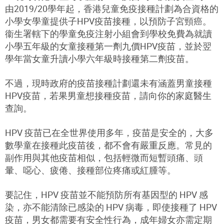
由2019/20學年起，香港兒童免疫接種計劃為合資格的
小學女學童提供子HPV疫苗接種，以預防子宮頸癌。
衞生署轄下的學童免疫注射小組會到學校免費為就讀
小學五年級的女童接種第一劑九價HPV疫苗，並於翌
學年當女童升讀小學六年級時接種第二劑疫苗。
不過，現時政府的疫苗接種計劃還未有涵蓋男童接種
HPV疫苗，若果男童想接種疫苗，請向你的家庭醫生
查詢。
HPV 疫苗已在全世界使用多年，疫苗是安全的，大多
數學童在接種此疫苗後，都不會有嚴重反應。常見的
副作用與其他疫苗相似，包括輕微而短暫頭痛、頭
暈、噁心、疲倦、接種部位疼痛或紅腫等。
要記住，HPV 疫苗並不能預防所有基因型的 HPV 感
染，亦不能清除已感染的 HPV 病毒，即使接種了 HPV
疫苗，男女都需要有安全性行為，成年婦女亦需定期