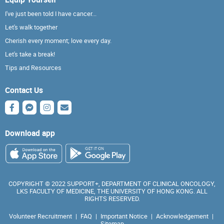
I've just been told I have cancer...
Let's walk together
Cherish every moment; love every day.
Let's take a break!
Tips and Resources
Contact Us
Download app
COPYRIGHT © 2022 SUPPORT+, DEPARTMENT OF CLINICAL ONCOLOGY,
LKS FACULTY OF MEDICINE, THE UNIVERSITY OF HONG KONG. ALL
RIGHTS RESERVED.
Volunteer Recruitment
|
FAQ
|
Important Notice
|
Acknowledgement
|
Sitemap