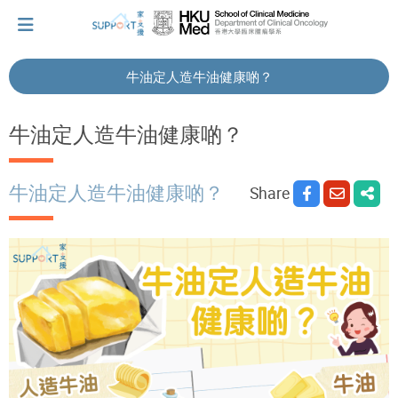
牛油定人造牛油健康啲？
I've just been told I have cancer...
牛油定人造牛油健康啲？
Let's walk together
牛油定人造牛油健康啲？
Share
Cherish every moment; love every day.
Let's take a break!
Tips and Resources