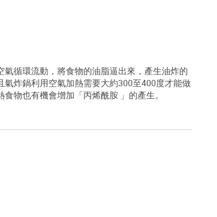
空氣循環流動，將食物的油脂逼出來，產生油炸的
且氣炸鍋利用空氣加熱需要大約
300
至
400
度才能做
熱食物也有機會增加「丙烯酰胺
」的產生
。