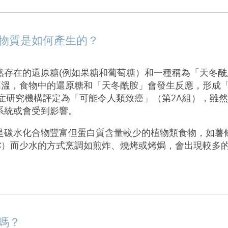
物質是如何產生的？
然存在的還原糖
(
例如果糖和葡萄糖
）
和一種稱為「天冬酰
高溫，食物中的還原糖和「天冬酰胺」會發生反應，形成
症研究機構評定為「可能令人類致癌」（第
2A
組），雖然
系統或會受到影響
。
是碳水化合物豐富但蛋白質含量較少的植物類食物，如薯
C
）而少水的方式烹調如煎炸、燒烤或烤焗，會出現較多
癌嗎？