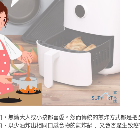
口，無論大人或小孩都喜愛。然而傳統
的煎炸方式
都是把
康、以少油炸出相同口感食物的
氣炸鍋
，
又會否產生致癌