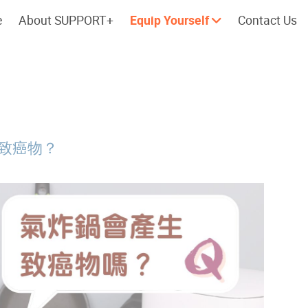
e
About SUPPORT+
Equip Yourself
Contact Us
Cherish every moment; love every
Let's take a
day.
致癌物？