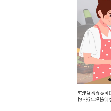
煎炸食物
香脆可
物。近年標榜健