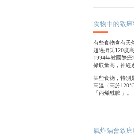
食物中的致癌
有些食物含有天
超過攝氏
120
度
1994
年被國際癌
攝取量高，神經
某些食物，特別
高溫（高於
120°
「丙烯酰胺
」。
氣炸鍋會致