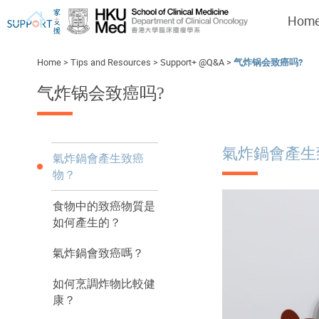
Hom
Home
>
Tips and Resources
>
Support+ @Q&A
>
气炸锅会致癌吗?
气炸锅会致癌吗?
I've just been told I have cancer...
Let's walk together
氣炸鍋會產生
氣炸鍋會產生致癌
物？
食物中的致癌物質是
如何產生的？
氣炸鍋會致癌嗎？
如何烹調炸物比較健
康？