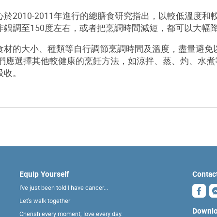
心於
2010-2011
年進行的總膳食研究指出，以較低溫度和
炸鍋調至
150
度左右，或者把烹調時間減短，都可以大幅
食材的大小、種類等自行調節烹調時間及溫度，盡量避免
們應選擇其他較健康的烹飪方法，如涼拌、蒸、灼、水煮
吸收
。
Equip Yourself
Contac
I've just been told I have cancer...
Let's walk together
Downlo
Cherish every moment; love every day.