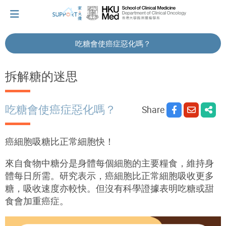
吃糖會使癌症惡化嗎？
I've just been told I have cancer...
拆解糖的迷思
Let's walk together
吃糖會使癌症惡化嗎？
Share
Cherish every moment; love every day.
癌細胞吸糖比正常細胞快！
來自食物中糖分是身體每個細胞的主要糧食，維持身
Let's take a break!
體每日所需。研究表示，癌細胞比正常細胞吸收更多
糖，吸收速度亦較快。但沒有科學證據表明吃糖或甜
食會加重癌症‍。
Tips and Resources