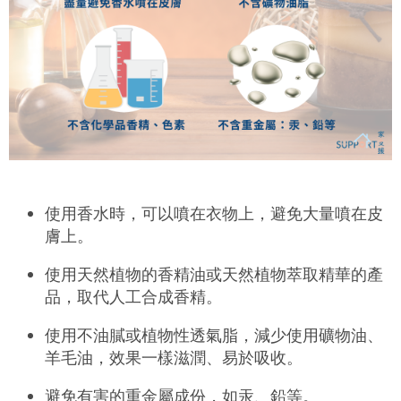
使用香水時
，
可以
噴在衣物上，避免大量噴在皮
膚上
。
使用天然植物的香精油或天然植物萃取精華的
產
品
，取代人工合成香精。
使用不油膩或植物性透氣脂，減少使用礦物油、
羊毛油，效果
一樣
滋潤、易於吸收。
避免有害的重金屬成份，如汞、鉛等
。