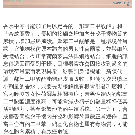
香水中亦可能加了用以定香的「鄰苯二甲酸酯」和
「合成麝香」
，
長期的接觸會增加內分泌干擾物質的
累積，增加患癌風險。鄰苯二甲酸酯是一種環境荷爾
蒙，它能夠模仿原本體內的男女性荷爾蒙，並與細胞
受體結合，令正常荷爾蒙無法與細胞結合，細胞的訊
息傳遞因而受到干擾，目標器官亦會因接收到過多的
環境荷爾蒙而表現異常，影響到身體機能、新陳代
謝。鄰苯二甲酸酯能夠經皮膚吸收，即使每次只噴上
小劑量的香水，只要長期接觸也有機會引發乳癌和子
宮內膜癌等女性荷爾蒙相關癌症；若
男性體內的
鄰苯
二甲酸酯濃度很高，可能會減少精子的數量和降低其
活動能力
，甚至影響他們的生殖系統
。
另一方面，合
成麝香同樣會干擾內分泌和影響荷爾蒙正常運作，且
當中含有的二甲苯、硝基化合物也屬有毒物質，可能
會在體內累積，有致癌危險。