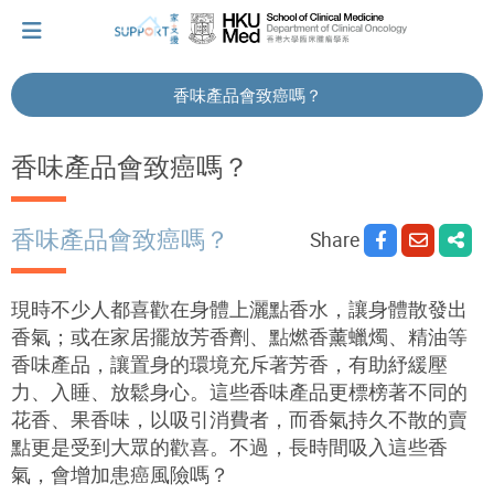
香味產品會致癌嗎？
I've just been told I have cancer...
香味產品會致癌嗎？
Let's walk together
香味產品會致癌嗎？
Share
Cherish every moment; love every day.
現時不少人都喜歡在身體上灑點香水，讓身體散發出
香氣；或在家居擺放芳香劑、點燃香薰蠟燭、精油等
香味產品，讓置身的環境充斥著芳香，有助紓緩壓
Let's take a break!
力、入睡、放鬆身心。這些香味產品更標榜著不同的
花香、果香味，以吸引消費者，而香氣持久不散的賣
點更是受到大眾的歡喜。不過，長時間吸入這些香
Tips and Resources
氣，會增加患癌風險嗎？