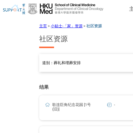
主页
>
小贴士‧「家」资源
>
社区资源
社区资源
我刚得知我患上癌症...
让我们与你并肩而行。
结果
歌连臣角纪念花园 [1号
-
(旧)]