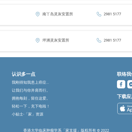
南丫岛灵灰安置所
2981 5177
坪洲灵灰安置所
2981 5177
认识多一点
联络我
我刚得知我患上癌症...
让我们与你并肩而行。
下载应
拥抱每刻，留住这爱。
轻松一下，充下电啦！
小贴士‧「家」资源
香港大学临床肿瘤学系「家支援」版权所有 ©️ 2022