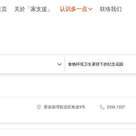
主页
关於「家支援」
认识多一点
联络我们
拥抱每刻，留住这爱。
轻松一下
香港柴湾歌连臣角道9号
2556 1337