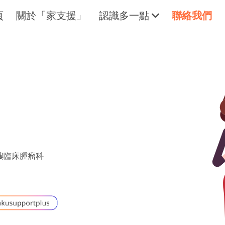
頁
關於「家支援」
認識多一點
聯絡我們
。
擁抱每刻，留住這愛。
輕鬆一下
樓臨床腫瘤科