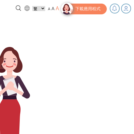
A
A
A
下載應用程式
，充下電啦！
小貼士‧「家」資源