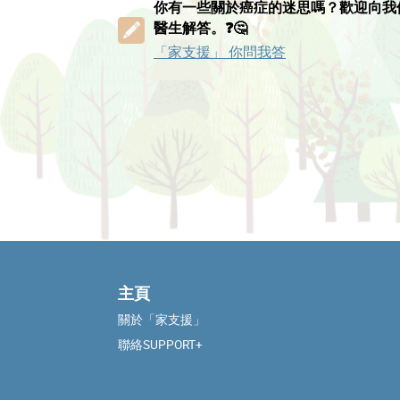
你有一些關於癌症的迷思嗎？歡迎向我
醫生解答。❓🤔
「家支援」 你問我答
主頁
關於「家支援」
聯絡SUPPORT+