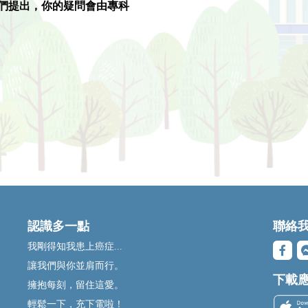
們提出，你的疑問會由專科
認識多一點
聯絡
我剛得知我患上癌症...
讓我們與你並肩而行。
下載
擁抱每刻，留住這愛。
輕鬆一下，充下電啦！