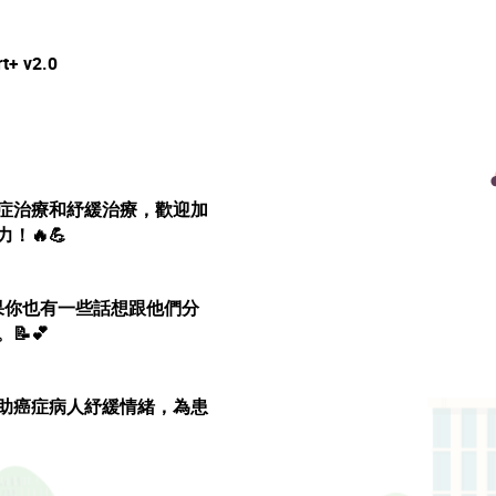
+ v2.0
症治療和紓緩治療，歡迎加
！🔥💪
果你也有一些話想跟他們分
📝💕
助癌症病人紓緩情緒，為患