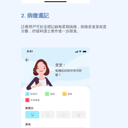
2. 病徵週記
註冊用戶可於這裡記錄每星期病徵，病徵若達某程度
分數，紓緩科護士會作進一步跟進。