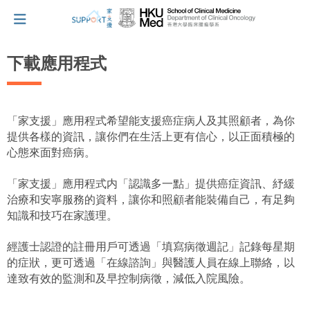
下載應用程式
我剛得知我患上癌症...
「家支援」應用程式希望能支援癌症病人及其照顧者，為你
提供各樣的資訊，讓你們在生活上更有信心，以正面積極的
讓我們與你並肩而行。
心態來面對癌病。
「家支援」應用程式内「認識多一點」提供癌症資訊、紓緩
擁抱每刻，留住這愛。
治療和安寧服務的資料，讓你和照顧者能裝備自己，有足夠
知識和技巧在家護理。
輕鬆一下，充下電啦！
經護士認證的註冊用戶可透過「填寫病徵週記」記錄每星期
的症狀，更可透過「在線諮詢」與醫護人員在線上聯絡，以
達致有效的監測和及早控制病徵，減低入院風險。
小貼士‧「家」資源