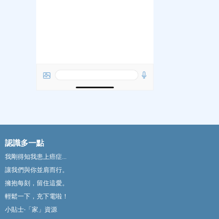
認識多一點
我剛得知我患上癌症...
讓我們與你並肩而行。
擁抱每刻，留住這愛。
輕鬆一下，充下電啦！
小貼士‧「家」資源