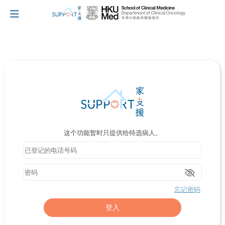
我刚得知我患上癌症...
让我们与你并肩而行。
这个功能暂时只提供给特选病人。
拥抱每刻，留住这爱。
轻松一下，充下电啦！
忘记密码
小贴士‧「家」资源
登入