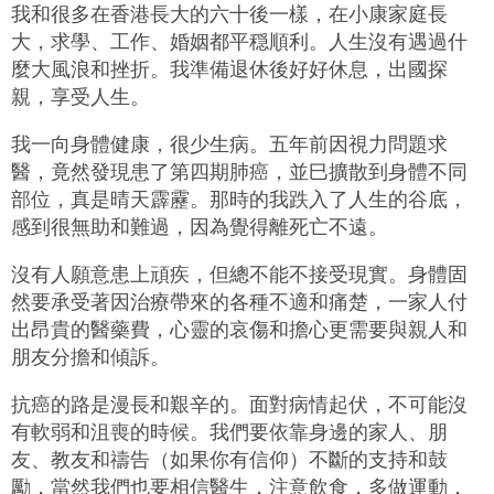
我和很多在香港長大的六十後一樣，在小康家庭長
大，求學、工作、婚姻都平穏順利。人生沒有遇過什
麼大風浪和挫折。我準備退休後好好休息，出國探
親，享受人生。
我一向身體健康，很少生病。五年前因視力問題求
醫，竟然發現患了第四期肺癌，並巳擴散到身體不同
部位，真是晴天霹靂。那時的我跌入了人生的谷底，
感到很無助和難過，因為覺得離死亡不遠。
沒有人願意患上頑疾，但總不能不接受現實。身體固
然要承受著因治療帶來的各種不適和痛楚，一家人付
出昂貴的醫藥費，心靈的哀傷和擔心更需要與親人和
朋友分擔和傾訴。
抗癌的路是漫長和艱辛的。面對病情起伏，不可能沒
有軟弱和沮喪的時候。我們要依靠身邊的家人、朋
友、教友和禱告（如果你有信仰）不斷的支持和鼓
勵，當然我們也要相信醫生，注意飲食，多做運動，