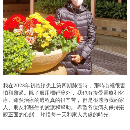
我在2023年初確診患上第四期肺癌時， 那時心裡很害
怕和難過。除了服用標靶藥外， 我也有接受電療和化
療。雖然治療的過程真的很辛苦， 但是很感激我的家
人、朋友和醫生的愛護和幫助。 希望各位病友保持樂
觀正面的心態， 珍惜每一天和家人共處的時光。