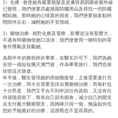
2）化療 - 會使她有嚴重脫髮及皮膚容易因吸收紫外線
已變黑，我們便要四處搜羅防曬用品及尋找一些防曬
帽給她。那時她的心情真的很差，我們便要抽多點時
間陪伴左右，減輕她的不安情緒。
3）藥物治療 - 相對化療及電療，影響並沒有那麼大，
不過有時藥物使她口淡淡，我們便會買一啲特別的零
食作獎勵及鼓勵她。
為期半年的療程終於畢業，在醫生許可下，我們為她
安排一個短短幾天澳門遊，作為畢業旅行，我們也很
珍惜這次旅遊。
年半後，醫生發現她的癌細胞復發，之後需要進行另
一次治療，而今次需要安排自費藥物治療，而每針也
十分昂貴，我們又乎合不到申請任何資助，又沒有任
何保險資助下，唯有自己節衣縮食，減少自己的開支
去支付龐大醫療開支，因媽咪只得一個，無論如何也
想給予她最好的治療，這挑戰也不是容易的。