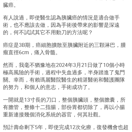
臓癌。
有人說過，即使醫生認為胰臟癌的情況是適合做手
術，也不應該去做，因為手術後帶來的影響是深遠
的，何不試試其它不用動刀的方法呢？
癌症是3B期，癌細胞擴散至胰臟附近的三顆淋巴，腫
瘤直徑6cm，痛入⻣髓。
然而，我毫不猶豫地在2024年3月21日做了10個小時
極高風險的手術，過程中失血過多，半身踏進了鬼門
關。幸而，有賴瑪麗醫院醫生的精湛醫術和醫護團隊
的努力，和個人的意志，手術成功了。
一開就是13寸長的刀口，整個胰臟頭，整個膽囊，所
有膽管，整條十二指腸，部份胃都切除了，再以小腸
重新連接幾個消化系統的器官，何其壯觀。
預計壽命剩下5年，即使完成12次化療，復發機會也超