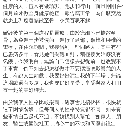
健康的人，恆常有做瑜珈、跑步和行山，而且剛剛在4
個月前才做全身健康檢查，報告屬正常，為什麼突然
就患上乳癌還擴散至骨，令我百思不解！
確診後的第一個療程是電療，由於癌細胞已擴散至
骨，為免進一步被侵蝕，進行了頭部，頸椎和腰椎的
電療，在住院期間，我接觸到一些同路人，其中有些
已患病多年，看見她們樂觀面對，積極接受治療沒有
氣餒，令我明白，無論自己怎樣去想從前，也改變不
了事實，倒不如去想怎樣做才不要讓癌病影響我的人
生，有說人生如戲，我要好好演出我的下半場，無論
這場戲還有多遠，我也要好好享受，享受與家人和朋
友一起的美好時光。
由於我個人性格比較樂觀，遇事會見招拆招，很快就
過了困惱階段，但每個人的性格特質都不同，如果有
些事情自己是想不通，不妨找別人幫忙，如家人、朋
友、醫生或醫院社工，將心中的不快和問題都說出