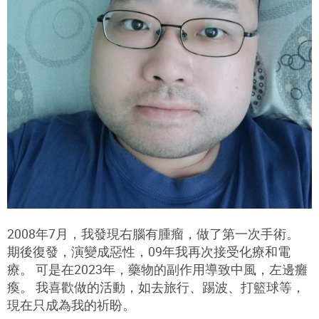
2008年7月，我發現右腦有腫瘤，做了第一次手術。
期後復發，演變成惡性，09年我再次接受化療和電
療。 可是在2023年，藥物的副作用導致中風，左邊癱
瘓。 我喜歡做的活動，如去旅行、踢波、打籃球等，
現在只成為我的祈盼。