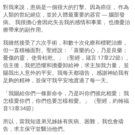
對我來說，患病是一個很大的打擊。因為癌症， 作為
人類的世紀絕症，並於人體最重要的器官 ― 腦部發
病。 我很擔心會因此失去我的感情和事業， 也擔憂治
療帶來的副作用。
我雖然接受了六次手術，和數十次化療和標靶治療，
但一直積極面對。聖經說：「喜樂的心，乃是良藥；
憂傷的靈， 使骨枯乾。」（聖經，箴言 17章22節）。
信主後，我把恐懼和擔憂卸給神，求主加我力量， 並
賜我出人意外的平安。我每天都禱告， 感謝神給我有
足夠的精神，並保守我平安地渡過了每一天。
「我賜給你們一條新命令，乃是叫你們彼此相愛； 我
怎樣愛你們，你們也要怎樣相愛。」 （聖經，約翰福
音13章34節）
所以，當我知道弟兄姊妹有疾病、困難， 我也會禱
告，求主保守並醫治他們。