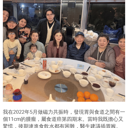
我在2022年5月做磁力共振時，發現胃與食道之間有一
個11cm的腫瘤，屬食道癌第四期末。當時我既擔心又
驚慌，後期連進食飲水都有困難，醫生建議插胃喉。