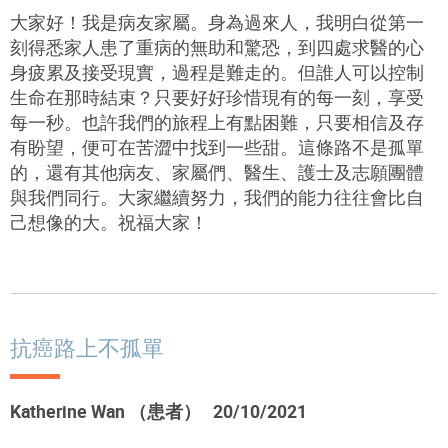
大家好！我是病友家屬。身為過來人，我明白從第一
刻得悉家人患了重病的無助和驚恐，到四處求醫的心
身疲累及接受現實，過程是難走的。但誰人可以控制
生命在那時結束？只要好好珍惜現有的每一刻，享受
每一秒。也許我們的旅程上有點困難，只要相信及存
有盼望，便可在苦澀中找到一些甜。這條路不是孤單
的，還有其他病友、家屬們、醫生、護士及志願團體
與我們同行。大家繼續努力，我們的能力往往會比自
己想像的大。祝福大家！
抗癌路上不孤單
Katherine Wan （患者） 20/10/2021