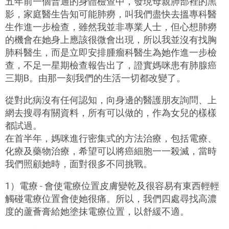
五年前一個普通的身體檢查中，發現母親肺部裡的黑
影，家庭醫生告知可能肺癆，叫我們盡快去搵專科醫
生作進一步檢查，雖然我並非專業人士，但心想肺癆
的機會在她身上應該很微會出現，所以我並沒有找胸
肺科醫生，而是立即安排腫瘤科醫生為她作進一步檢
查，不足一星期檢查報告出了，證實媽咪患有肺腺癌
三期B。由那一刻我們的生活一切都改變了。
從對此病沒有任何認知，向身邊的醫護朋友詢問、上
網去搜尋有關資料，所有可以做的，作為女兒的樣樣
都試過。
在首半年，媽咪進行密集式的方法治療，包括電療、
化療及藥物治療，希望可以將癌細胞一一殺滅，當時
我們照顧她時，面對很多不同挑戰。
1）電療 - 會使電療位置皮膚變乾及很容易有東西輕輕
觸碰電療位置會使她很痛。所以，我們四處尋找高濃
度的蘆薈膏給她塗抹電療位置，以舒緩不適。