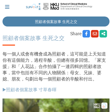
照顧者個案故事 生死之交
I've just been told I have cancer...
Share
照顧者個案故事 生死之交
Let's walk together
每一個人或會有機會成為照顧者，這可能是上天知道
你有這個能力，過程辛酸，但總有很多回憶。「家支
援」和「人花誌」合作拍攝了一連四輯的照顧者故
Cherish every moment; love every day.
事，當中包括有不同的人物關係：母女、兄妹、婆
媳、朋友，勾劃出每一個照顧者的辛酸和付出。
Let's take a break!
▶️照顧者個案故事 寸草春暉
Tips and Resources