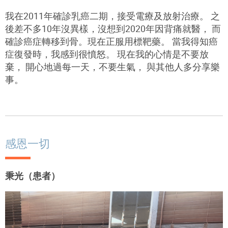
我在2011年確診乳癌二期，接受電療及放射治療。 之
後差不多10年沒異樣，沒想到2020年因背痛就醫， 而
確診癌症轉移到骨。現在正服用標靶藥。 當我得知癌
症復發時，我感到很憤怒。 現在我的心情是不要放
棄， 開心地過每一天，不要生氣， 與其他人多分享樂
事。
感恩一切
秉光（患者）