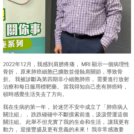
2022年12月，我感到肩膀疼痛， MRI 顯示一個病理性
骨折， 原來肺癌細胞已擴散並侵蝕肩關節，導致骨
折。 我被診斷為第四期非小細胞肺癌， 需要進行放射
治療和每日服用標靶藥。 當我得知自己患有肺癌時，
頓時感覺生活失去了方向。
我在生病的第一年， 於迷茫不安中成立了「肺癌病人
關注組」， 跌跌碰碰中不斷摸索前進，汲汲營運這個
關注組。 此舉不但充實了我的生命和生活， 讓我更有
動力， 迎接豐盛及更有意義的未來！ 我非常感激妻