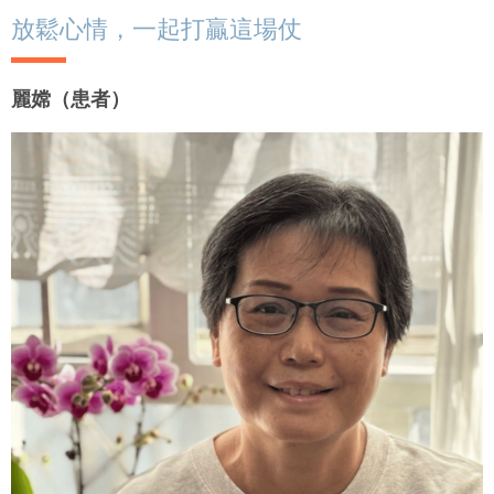
放鬆心情，一起打贏這場仗
麗嫦（患者）