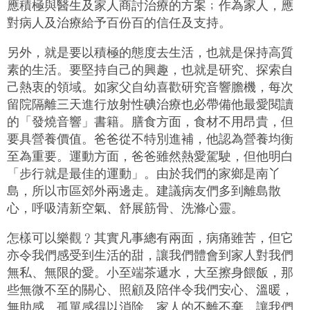
應積極與醫生及家人商討治療的方案﹔作為家人，應
對病人及治療給予百份百的信任及支持。
另外，就是要以積極的態度去生活，也就是保持高質
素的生活。要堅持自己的興趣，也就是研究、探索自
己熱衷的領域。如家父自幼喜歡研究音響膽機，每次
留院隔離三天進行放射性碘治療也必帶備他最愛閱讀
的「發燒音響」書籍。膳食方面，食材不用昂貴，但
要具營養價值。爸爸從不特別進補，他認為營養均衡
至為重要。運動方面，爸爸雖然熱愛駕駛，但他明白
「步行就是最佳的運動」。由於我們的家鄉是南丫
島，所以市區郊外兩邊走。建議病友們多到離島散
心，呼吸清新空氣、舒展筋骨、洗滌心靈。
怎樣可以樂觀﹖其實凡事總有兩面，病痛雖苦，但它
亦令我們感受到生活的甜，讓我們體會到家人對我們
無私、無限的愛。小至端茶遞水，大至擦身餵飯，那
些無微不至的關心、照顧及陪伴令我們安心、溫暖，
無助感、孤單感得以消除。家人的不離不棄，讓我們