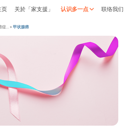
主页
关於「家支援」
认识多一点
联络我们
...
>
甲状腺癌
拥抱每刻，留住这爱。
轻松一下