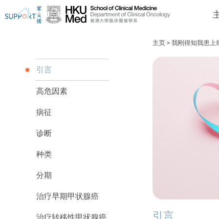
主页
>
我刚得知我患上癌症
引言
高危因素
我刚得知我患上癌症...
让我们与你并肩而行。
病征
诊断
种类
分期
治疗早期甲状腺癌
引言
治疗转移性甲状腺癌