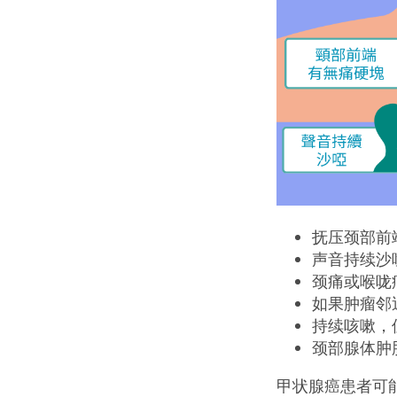
抚压颈部前
声音持续沙
颈痛或喉咙
如果肿瘤邻
持续咳嗽，
颈部腺体肿
甲状腺癌患者可