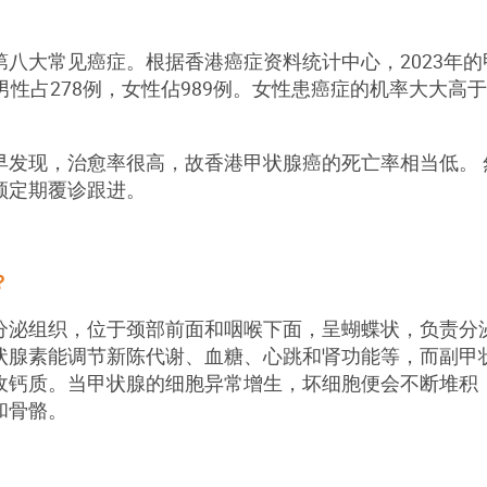
八大常见癌症。根据香港癌症资料统计中心，2023年的甲
中男性占278例，女性佔989例。女性患癌症的机率大大高于
。
早发现，治愈率很高，故香港甲状腺癌的死亡率相当低。
须定期覆诊跟进。
？
分泌组织，位于颈部前面和咽喉下面，呈蝴蝶状，负责分
状腺素能调节新陈代谢、血糖、心跳和肾功能等，而副甲
收钙质。当甲状腺的细胞异常增生，坏细胞便会不断堆积
和骨骼。