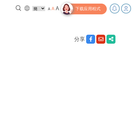
A
A
A
下载应用程式
分享
，充下电啦！
小贴士‧「家」资源