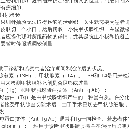
医生会利用超声波扫描来确定细针插入的位置，用细针插
否有癌细胞。
组织检验
如果细针抽验无法取得足够的活组织，医生就需要为患者
的皮肤切一个小口，然后切取一小块甲状腺组织，在显微
患者应提供现时所服药物的详情，尤其是抗血小板和抗凝
需要暂时停服或调较剂量。
助于诊断和监察患者治疗期间和治疗后的状况。
腺激素（TSH）、甲状腺素（fT4）。 TSH和fT4是
T4则用来检测甲状腺补充剂是否足够或过量。
（Tg） 和甲状腺球蛋白抗体 （Anti-Tg Ab）：
球蛋白（Tg）是由甲状腺组织产生的一种蛋白质。在分化
者接受甲状腺全切除术后，由于手术已切去甲状腺细胞，T
发。
球蛋白抗体（Anti-Tg Ab）通常和Tg一同检查。若患
alcitonin ）：一种用于诊断甲状腺髓质癌并在治疗