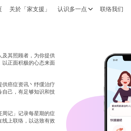
页
关於「家支援」
认识多一点
联络我们
人及其照顾者，为你提供
。
拥抱每刻，留住这爱。
轻松一下
，以正面积极的心态来面
提供癌症资讯丶纾缓治疗
备自己，有足够知识和技
征周记」记录每星期的症
在线上联络，以达致有效
。