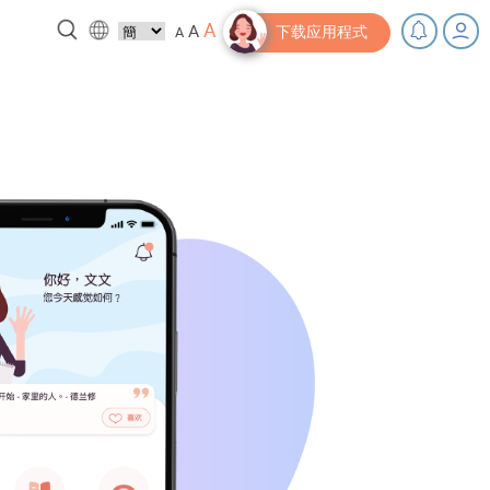
A
A
A
下载应用程式
，充下电啦！
小贴士‧「家」资源