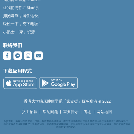
让我们与你并肩而行。
拥抱每刻，留住这爱。
轻松一下，充下电啦！
小贴士‧「家」资源
联络我们
下载应用程式
香港大学临床肿瘤学系「家支援」版权所有 ©️ 2022
义工招募
|
常见问题
|
重要告示
|
鸣谢
|
网站地图
免责声明：本网站所载资讯，仅供一般教育和参考用途。有关资讯并不是就任何个案或病人给予医学建议丶诊断或治疗，
亦不应取代专业医学建议丶诊断或治疗。如你有任何健康问题，应向你的主诊医生或医疗专业人员谘询，而不应只依靠本
网站所提供的资讯。