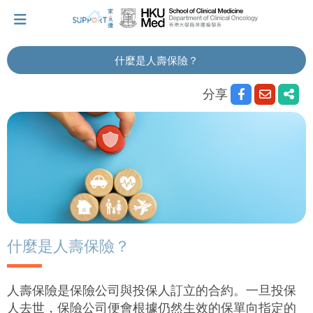
什麼是人壽保險？
我剛得知我患上癌症...
分享
讓我們與你並肩而行。
擁抱每刻，留住這愛。
輕鬆一下，充下電啦！
什麼是人壽保險？
小貼士‧「家」資源
人壽保險是保險公司與投保人訂立的合約。一旦投保
人去世，保險公司便會根據仍然生效的保單向指定的