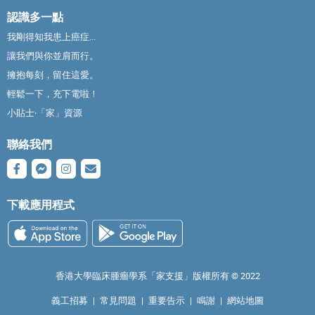
認識多一點
我剛得知我患上癌症...
讓我們與你並肩而行。
擁抱每刻，留住這愛。
輕鬆一下，充下電啦！
小貼士‧「家」資源
聯絡我們
下載應用程式
香港大學臨床腫瘤學系「家支援」版權所有 ©️ 2022
義工招募
|
常見問題
|
重要告示
|
鳴謝
|
網站地圖