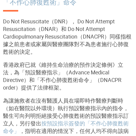
「不作心肺復甦術」命令
Do Not Resuscitate
（
DNR
）
， Do Not Attempt
Resuscitation
（
DNAR
）
和 Do Not Attempt
Cardiopulmonary Resuscitation
（
DNACPR
）
同樣指根
據之前患者或家屬與醫療團隊對不為患者施行心肺復
甦術的決定。
香港政府已就《維持生命治療的預作決定條例》立
法，為「預設醫療指示」（Advance Medical
Directive）和「不作心肺復甦術命令」（DNACPR
order）提供了法律框架。
為讓施救者在沒有醫護人員在場即時作醫療判斷時
（如在醫院以外環境）執行預設醫療指示內的指令，
醫生可向列明拒絕接受心肺復甦術的預設醫療指示訂
立人，另行發出
按預設指示簽發的「不作心肺復甦術
命令」
，指明在適用的情況下，任何人均不得向該病