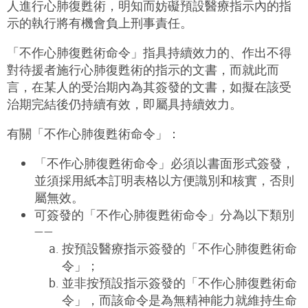
人進行心肺復甦術，明知而妨礙預設醫療指示內的指
示的執行將有機會負上刑事責任。
「不作心肺復甦術命令」指具持續效力的、作出不得
對待援者施行心肺復甦術的指示的文書，而就此而
言，在某人的受治期內為其簽發的文書，如擬在該受
治期完結後仍持續有效，即屬具持續效力。
有關「不作心肺復甦術命令」：
「不作心肺復甦術命令」必須以書面形式簽發，
並須採用紙本訂明表格以方便識別和核實，否則
屬無效。
可簽發的「不作心肺復甦術命令」分為以下類別
——
按預設醫療指示簽發的「不作心肺復甦術命
令」；
並非按預設指示簽發的「不作心肺復甦術命
令」，而該命令是為無精神能力就維持生命