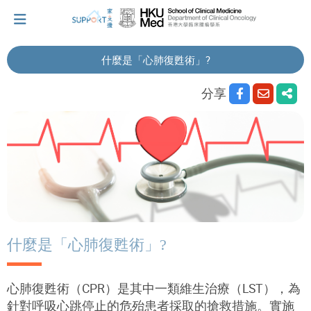
什麼是「心肺復甦術」?
我剛得知我患上癌症...
分享
讓我們與你並肩而行。
擁抱每刻，留住這愛。
輕鬆一下，充下電啦！
什麼是「心肺復甦術」?
小貼士‧「家」資源
心肺復甦術（
CPR
）是其中一類維生治療（
LST
），為
針對呼吸心跳停止的危殆患者採取的搶救措施。實施