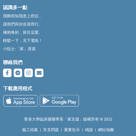
認識多一點
我剛得知我患上癌症...
讓我們與你並肩而行。
擁抱每刻，留住這愛。
輕鬆一下，充下電啦！
小貼士‧「家」資源
聯絡我們
下載應用程式
香港大學臨床腫瘤學系「家支援」版權所有 ©️ 2022
義工招募
|
常見問題
|
重要告示
|
鳴謝
|
網站地圖