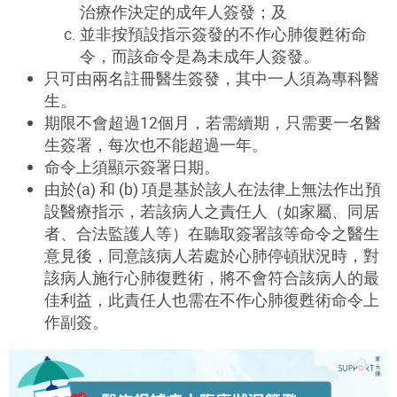
治療作決定的成年人簽發；及
並非按預設指示簽發的不作心肺復甦術命
令，而該命令是為未成年人簽發。
只可由兩名註冊醫生簽發，其中一人須為專科醫
生。
期限不會超過12個月，若需續期，只需要一名醫
生簽署，每次也不能超過一年。
命令上須顯示簽署日期。
由於(a) 和 (b) 項是基於該人在法律上無法作出預
設醫療指示，若該病人之責任人（如家屬、同居
者、合法監護人等）在聽取簽署該等命令之醫生
意見後，同意該病人若處於心肺停頓狀況時，對
該病人施行心肺復甦術，將不會符合該病人的最
佳利益，此責任人也需在不作心肺復甦術命令上
作副簽。