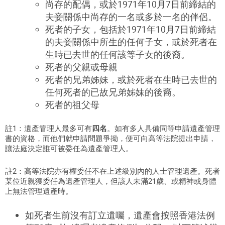
尚存的配偶，或於1971年10月7日前締結的
夫妾關係中尚存的一名或多於一名的伴侶。
死者的子女，包括於1971年10月7日前締結
的夫妾關係中所生的任何子女，或於死者在
生時已去世的任何該等子女的後裔。
死者的父親或母親
死者的兄弟姊妹，或於死者在生時已去世的
任何死者的已故兄弟姊妹的後裔。
死者的祖父母
註1：遺產管理人最多可有
四名
。如有多人具備同等申請遺產管理
書的資格，而他們就申請問題爭拗，便可向高等法院提出申請，
讓法庭決定誰可被委任為遺產管理人。
註2：高等法院亦有權委任不在上述級別內的人士管理遺產。
死者
某位近親獲委任為遺產管理人，但該人未滿21歲、或精神或身體
上無法管理遺產時
。
如死者生前沒有訂立遺
囑
，遺產會按照香港法例