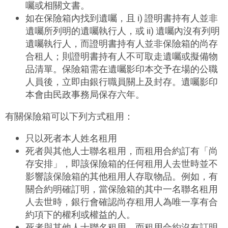
囑或相關文書。
如在保險箱內找到遺囑，且 i) 證明書持有人並非
遺囑所列明的遺囑執行人，或 ii) 遺囑內沒有列明
遺囑執行人，而證明書持有人並非保險箱的尚存
合租人；則證明書持有人不可取走遺囑或擬備物
品清單。保險箱需在遺囑影印本交予在場的公職
人員後，立即由銀行職員關上及封存。遺囑影印
本會由民政事務局保存六年。
有關保險箱可以下列方式租用：
只以死者本人姓名租用
死者與其他人士聯名租用，而租用合約訂有「尚
存安排」，即該保險箱的任何租用人去世時並不
影響該保險箱的其他租用人存取物品。例如，有
關合約明確訂明，當保險箱的其中一名聯名租用
人去世時，銀行會確認尚存租用人為唯一享有合
約項下的權利或權益的人。
死者與其他人士聯名租用，而租用合約沒有訂明