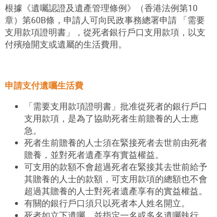
根據《遺囑認證及遺產管理條例》（香港法例第10
章）第60B條，申請人可向民政事務總署申請 「需要
支用款項證明書」，從死者銀行戶口支用款項，以支
付殯殮開支或遺屬的生活費用。
申請支付遺囑生活費
「需要支用款項證明書」批准從死者的銀行戶口
支用款項，是為了協助死者生前贍養的人士應
急。
死者生前贍養的人士須在緊接死者去世前由死者
贍養，並對死者遺產享有實益權益。
可支用的款額不會超過死者在緊接其去世前給予
其贍養的人士的款額，可支用款項的總額也不會
超過其贍養的人士對死者遺產享有的實益權益。
有關的銀行戶口須只以死者本人姓名開立。
死者如立下遺囑，並指定一名或多名遺囑執行