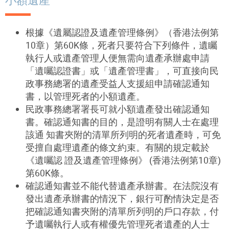
小額遺產
根據《遺屬認證及遺產管理條例》（香港法例第
10章）第60K條，死者只要符合下列條件，遺矚
執行人或遺產管理人便無需向遺產承辦處申請
「遺囑認證書」或「遺產管理書」，可直接向民
政事務總署的遺產受益人支援組申請確認通知
書，以管理死者的小額遺產。
民政事務總署署長可就小額遺產發出確認通知
書。確認通知書的目的，是證明有關人士在處理
該通 知書夾附的清單所列明的死者遺產時，可免
受擅自處理遺產的條文約束。有關的規定載於
《遺囑認 證及遺產管理條例》 (香港法例第10章)
第60K條。
確認通知書並不能代替遺產承辦書。在法院沒有
發出遺產承辦書的情況下，銀行可酌情決定是否
把確認通知書夾附的清單所列明的戶口存款，付
予遺囑執行人或有權優先管理死者遺產的人士