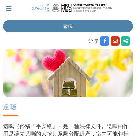
遺囑
我剛得知我患上癌症...
分享
讓我們與你並肩而行。
擁抱每刻，留住這愛。
輕鬆一下，充下電啦！
遺囑
小貼士‧「家」資源
遺囑（俗稱「平安紙」）是一種法律文件。遺囑的作
用是讓立遺囑的人按其意願分配遺產，當中可能包括