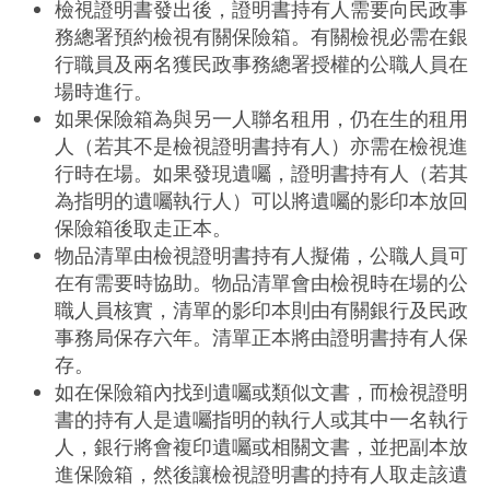
檢視證明書發出後，證明書持有人需要向民政事
務總署預約檢視有關保險箱。有關檢視必需在銀
行職員及兩名獲民政事務總署授權的公職人員在
場時進行。
如果保險箱為與另一人聯名租用，仍在生的租用
人（若其不是檢視證明書持有人）亦需在檢視進
行時在場。如果發現遺囑，證明書持有人（若其
為指明的遺囑執行人）可以將遺囑的影印本放回
保險箱後取走正本。
物品清單由檢視證明書持有人擬備，公職人員可
在有需要時協助。物品清單會由檢視時在場的公
職人員核實，清單的影印本則由有關銀行及民政
事務局保存六年。清單正本將由證明書持有人保
存。
如在保險箱內找到遺囑或類似文書，而檢視證明
書的持有人是遺囑指明的執行人或其中一名執行
人，銀行將會複印遺囑或相關文書，並把副本放
進保險箱，然後讓檢視證明書的持有人取走該遺