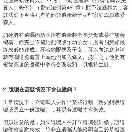
養人）條例》（香港法例第481章）賦予法庭權力，容
許法庭下令將死者的部分遺產給予某些家庭成員或受
養人。
如死者在遺囑內指明所有遺產將全歸父母或某些慈善
機構，而完全不留給配偶或年幼子女，則有關意願最
終未必能達成。死者的配偶及子女，可以向法庭申請
就有關遺產處置上為他們加入條文。換言之，他們有
權從死者的遺產中取得合理數額，以維持生計。
2. 遺囑在甚麼情況下會被撒銷？
正常情況下，立遺囑人要作出某些行動（例如銷毀遺
囑或另立一份遺囑），其現有遺囑才會失效。
但須注意的是，如立遺囑人在訂立遺囑後結婚，該遺
囑便會自動失效，除非立遺囑人能證明自己於草擬遺