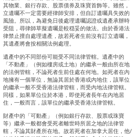
其物業、銀行存款、股票債券及珠寶首飾等。雖然，
立遺囑不一定需要經律師安排，但自訂遺囑具失效的
風險。所以，為避免日後處理遺囑認證或遺產承辦時
受阻，尋律師草擬遺囑是較穏妥的做法。由於香港法
律禁止擅自處理遺產，故若死者生前沒有訂立遺囑，
其遺產將會按相關法例處理。
遺產中的不同部份可能受不同法律管轄。
遺產中的
「不動產」（例如樓房或土地）的繼承一般由所在地
的法例管轄，不論死者生前住處在何地。如死者在內
地擁有一個單位，無論其居於香港或內地住，該單位
的繼承一般不受香港法律管轄，而受內地法律管轄。
同樣，如果單位位於本港，即使死者長年在內地居
住，一般而言，該單位的繼承受香港法律管轄。
財產中的「可動產」（例如銀行存款、股票或珠寶
等）繼承一般都會受死者離世時所居之地的法律管
轄，不論其財產所在地。故若死者在加拿大居住，他/