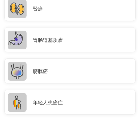
腎癌
胃肠道基质瘤
膀胱癌
年轻人患癌症