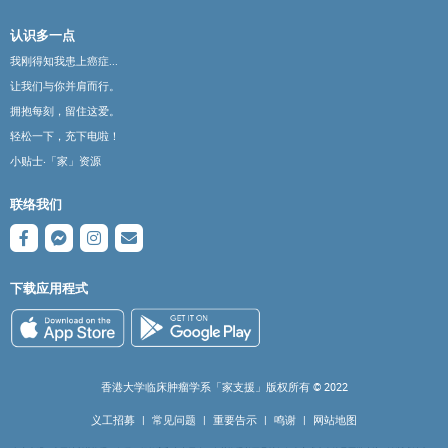
认识多一点
我刚得知我患上癌症...
让我们与你并肩而行。
拥抱每刻，留住这爱。
轻松一下，充下电啦！
小贴士‧「家」资源
联络我们
下载应用程式
香港大学临床肿瘤学系「家支援」版权所有 ©️ 2022
义工招募
|
常见问题
|
重要告示
|
鸣谢
|
网站地图