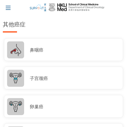
其他癌症
我刚得知我患上癌症...
鼻咽癌
让我们与你并肩而行。
拥抱每刻，留住这爱。
子宫颈癌
轻松一下，充下电啦！
卵巢癌
小贴士‧「家」资源