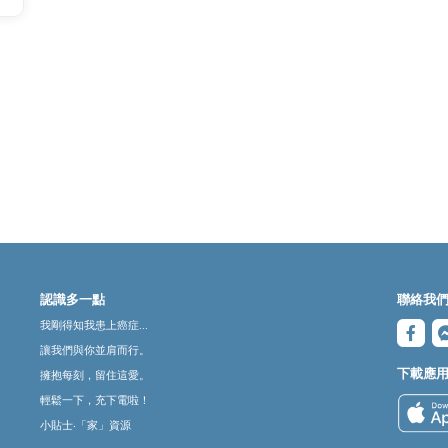
認識多一點
聯絡我
我剛得知我患上癌症...
讓我們與你並肩而行。
下載應
擁抱每刻，留住這愛。
輕鬆一下，充下電啦！
小貼士‧「家」資源