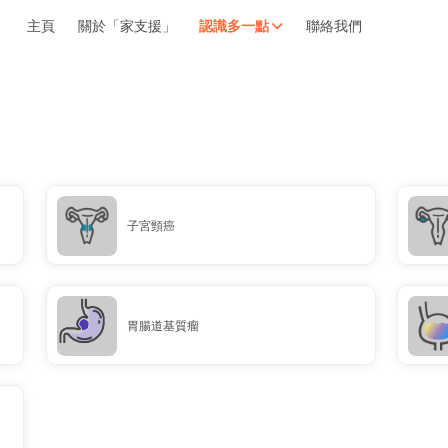
主頁
關於「家支援」
認識多一點
聯絡我們
擁抱每刻，留住這愛。
輕鬆一下，充
子宮頸癌
胃腸道基質瘤