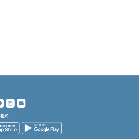
們
用程式