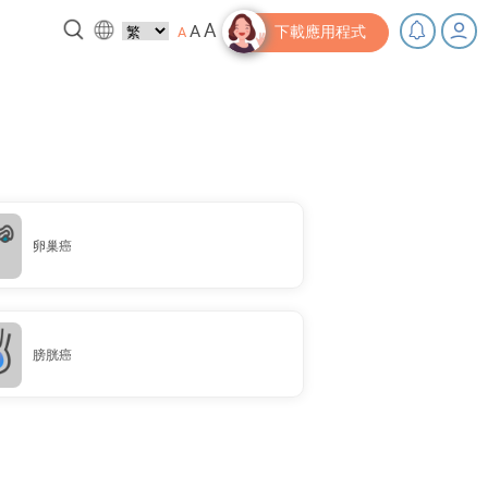
A
A
A
下載應用程式
下電啦！
小貼士‧「家」資源
卵巢癌
膀胱癌