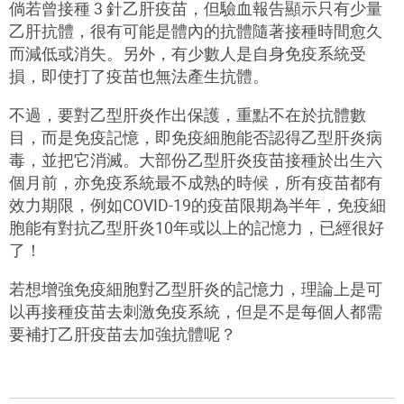
倘若曾接種
3
針乙肝疫苗，但驗血報告顯示只有少量
乙肝抗體，很有可能是體內的抗體隨著接種時間愈久
而減低或消失。另外，有少數人是自身免疫系統受
損，即使打了疫苗也無法產生抗體。
不過，要對乙型肝炎作出保護，重點不在於抗體數
目，而是免疫記憶，即免疫細胞能否認得乙型肝炎病
毒，並把它消滅。大部份乙型肝炎疫苗接種於出生六
個月前，亦免疫系統最不成熟的時候，所有疫苗都有
效力期限，例如
COVID-19
的疫苗限期為半年，免疫細
胞能有對抗乙型肝炎
10
年或以上的記憶力，已經很好
了！
若想增強免疫細胞對乙型肝炎的記憶力，理論上是可
以再接種疫苗去刺激免疫系統，但是不是每個人都需
要補打乙肝疫苗去加強抗體呢？