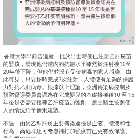
香港大學早前曾追蹤一批於出世時便已注射乙肝疫苗
的嬰孩，發現他們體內的抗體水平雖然於注射後
10
至
20
年後下降，但他們並没有受帶病毒的家人感染。由
此可見，只要按時完成
3
次注射，人體便有足夠的保護
力對抗乙肝病毒。根據以上理論，亞洲傳染病控制及
預防督導委員會認為在完成嬰兒的基礎接種後
10
至
15
年後是否需要接種乙肝疫苗加強劑，應由醫生按照個
人的情況給予個別建議。
不過，由於乙型肝炎主要傳染途徑是血液、體液和性
行為，高危群組可考慮補打加強疫苗已更有效保護。