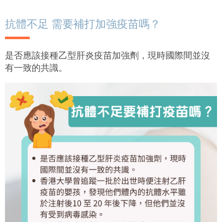
抗體不足 需要補打加強疫苗嗎？
是否應該接種乙型肝炎疫苗加強劑，現時國際間並沒
有一致的共識。