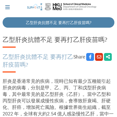
乙型肝炎抗體不足 要再打乙肝疫苗嗎?
I've just been told I have cancer...
乙型肝炎抗體不足 要再打乙肝疫苗嗎?
Let's walk together
乙型肝炎抗體不足 要再打乙
Share
肝疫苗嗎?
Cherish every moment; love every day.
肝炎是香港常見的疾病，現時已知有最少五種能引起
肝炎的病毒，分別是甲、乙、丙、丁和戊型肝炎病
Let's take a break!
毒，其中最常見的是乙型肝炎（乙肝）。當中乙型和
丙型肝炎可以發展成慢性疾病，會導致肝衰竭、肝硬
化、肝癌，增加死亡風險。根據世界衛生組織，截至
Tips and Resources
2022
年，全球有大約
2.54
億人感染慢性乙肝，當中一