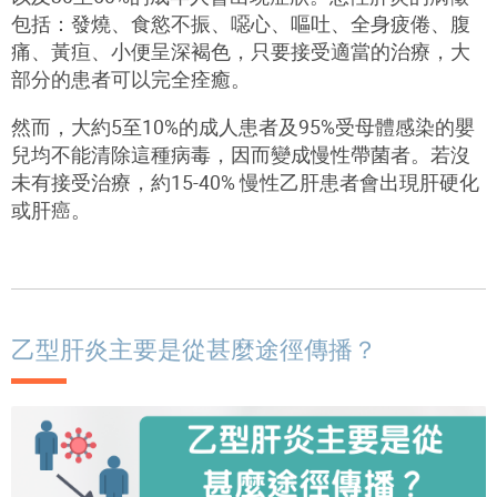
包括：發燒、食慾不振、噁心、嘔吐、全身疲倦、腹
痛、黃疸、小便呈深褐色，只要接受適當的治療，大
部分的患者可以完全痊癒。
然而，大約
5
至
10%
的成人患者及
95%
受母體感染的嬰
兒均不能清除這種病毒，因而變成慢性帶菌者。若沒
未有接受治療，約
15-40%
慢性乙肝患者會出現肝硬化
或肝癌。
乙型肝炎主要是從甚麼途徑傳播？