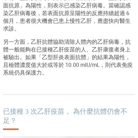
面抗原」為陽性，則表示已感染乙肝病毒。當確認感
染乙肝病毒後，若表面抗原呈陽性的反應持續超過
6
個月，患者很大機會已患上慢性乙肝，應盡快向醫生
求診。
另一方面，乙肝抗體協助清除人體內的乙肝病毒，抗
體一般能夠在已接種乙肝疫苗的人、乙肝康復者身上
被驗出。如果「乙型肝炎表面抗體」的結果為陽性，
且檢體濃度值大於或等於
10.00 mIU/mL
，則代表免疫
系統仍具保護力。
已接種 3 次乙肝疫苗， 為什麼抗體仍會不
足？