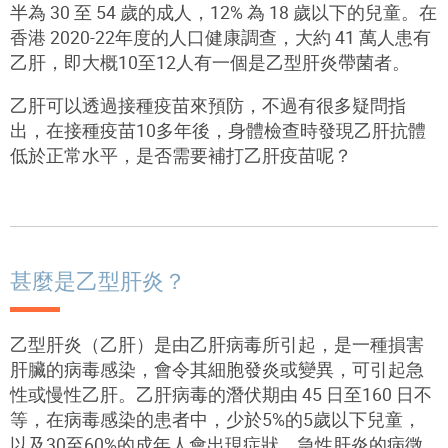
半為
30
至
54
歲的成人，
12%
為
18
歲以下的兒童。在
香港
2020-22
年度的人口健康調查，大約
41
萬人患有
乙肝，即大概
10
至
12
人有一個是乙型肝炎帶菌者。
乙肝可以透過接種疫苗來預防，不過有很多疑問指
出，在接種疫苗
10
多年後，身體檢查時發現乙肝抗體
低於正常水平，是否需要補打乙肝疫苗呢？
甚麼是乙型肝炎？
乙型肝炎（乙肝）是由乙肝病毒所引起，是一種損害
肝臟的病毒感染，會令其細胞發炎或變異，可引起急
性或慢性乙肝。乙肝病毒的潛伏期由
45
日至
160
日不
等，在病毒感染的患者中，少於
5%
的
5
歲以下兒童，
以及
30
至
60%
的成年人會出現症狀。急性肝炎的病徵