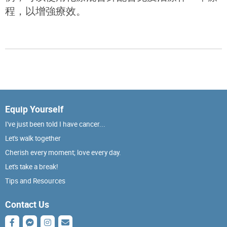
程，以增強療效。
Equip Yourself
I've just been told I have cancer...
Let's walk together
Cherish every moment; love every day.
Let's take a break!
Tips and Resources
Contact Us