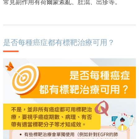
常見副作用有荷爾蒙紊亂、肚瀉、出疹等。
是否每種癌症都有標靶治療可用？