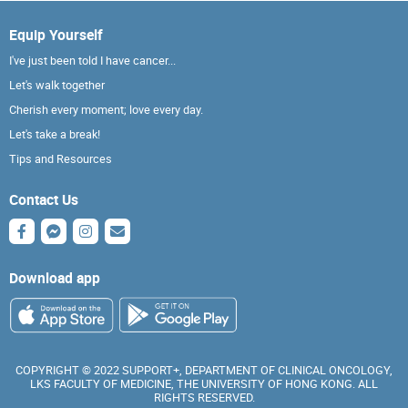
Equip Yourself
I've just been told I have cancer...
Let's walk together
Cherish every moment; love every day.
Let's take a break!
Tips and Resources
Contact Us
Download app
COPYRIGHT © 2022 SUPPORT+, DEPARTMENT OF CLINICAL ONCOLOGY,
LKS FACULTY OF MEDICINE, THE UNIVERSITY OF HONG KONG. ALL
RIGHTS RESERVED.