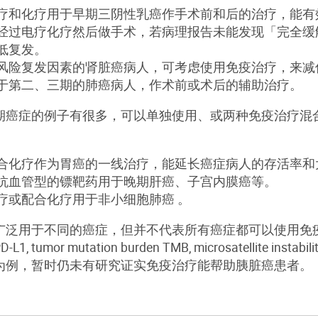
疗和化疗用于早期三阴性乳癌作手术前和后的治疗，能有
过电疗化疗然后做手术，若病理报告未能发现「完全缓解」（Com
低复发。
风险复发因素的肾脏癌病人，可考虑使用免疫治疗，来减
于第二、三期的肺癌病人，作术前或术后的辅助治疗。
期癌症的例子有很多，可以单独使用、或两种免疫治疗混
合化疗作为胃癌的一线治疗，能延长癌症病人的存活率和
抗血管型的镖靶药用于晚期肝癌、子宫内膜癌等。
疗或配合化疗用于非小细胞肺癌 。
广泛用于不同的癌症，但并不代表所有癌症都可以使用免
umor mutation burden TMB, microsatellite instabili
为例，暂时仍未有研究证实免疫治疗能帮助胰脏癌患者。