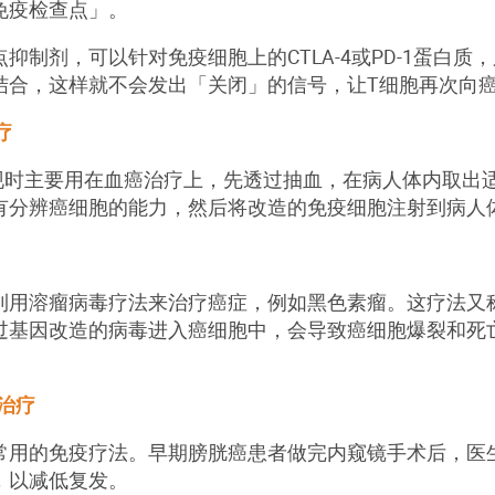
免疫检查点」。
抑制剂，可以针对免疫细胞上的CTLA-4或PD-1蛋白质
结合，这样就不会发出「关闭」的信号，让T细胞再次向
疗
治疗现时主要用在血癌治疗上，先透过抽血，在病人体内取
有分辨癌细胞的能力，然后将改造的免疫细胞注射到病人
利用溶瘤病毒疗法来治疗癌症，例如黑色素瘤。这疗法又
过基因改造的病毒进入癌细胞中，会导致癌细胞爆裂和死
)治疗
常用的免疫疗法。早期膀胱癌患者做完内窥镜手术后，医生
，以减低复发。