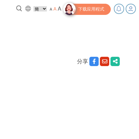
A
A
A
下载应用程式
，充下电啦！
小贴士‧「家」资源
分享