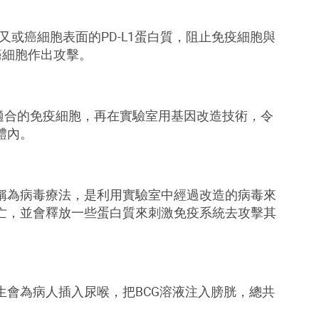
又或癌細胞表面的
PD-L1
蛋白質，阻止免疫細胞與
癌細胞作出攻擊。
適合的免疫細胞，再在實驗室用基因改造技術，令
體內。
稱為病毒療法，是利用實驗室中經過改造的病毒來
亡，並會釋放一些蛋白質來刺激免疫系統去攻擊其
生會為病人插入尿喉，把
BCG
溶液注入膀胱，總共