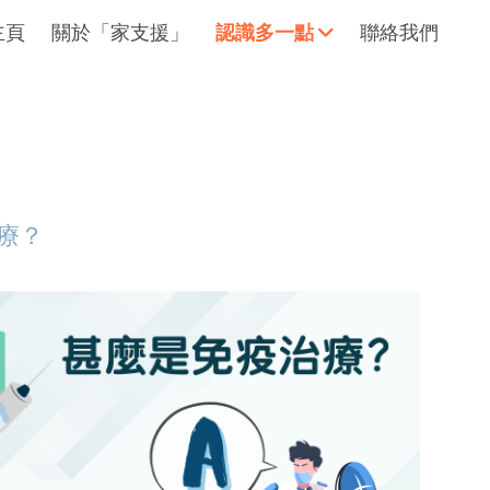
主頁
關於「家支援」
認識多一點
聯絡我們
擁抱每刻，留住這愛。
輕鬆一下
療？