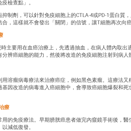
免疫檢查點」。
點抑制劑，可以針對免疫細胞上的
CTLA-4
或
PD-1
蛋白質，
結合，這樣就不會發出「關閉」的信號，讓
T
細胞再次向
療
現時主要用在血癌治療上，先透過抽血，在病人體內取出
有分辨癌細胞的能力，然後將改造的免疫細胞注射到病人
利用溶瘤病毒療法來治療癌症，例如黑色素瘤。這療法又
過基因改造的病毒進入癌細胞中，會導致癌細胞爆裂和死
)治療
常用的免疫療法。早期膀胱癌患者做完內窺鏡手術後，醫
，以減低復發。