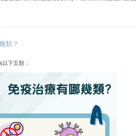
。
幾類？
為以下五類：