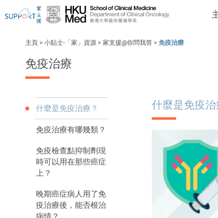
主頁
>
小貼士‧「家」資源
>
家支援@你問我答
>
免疫治療
免疫治療
我剛得知我患上癌症...
讓我們與你並肩而行。
什麼是免疫治
什麼是免疫治療？
免疫治療有哪幾類？
免疫檢查點抑制劑現
時可以用在那些癌症
上？
晚期癌症病人用了免
疫治療後，能否根治
病情？