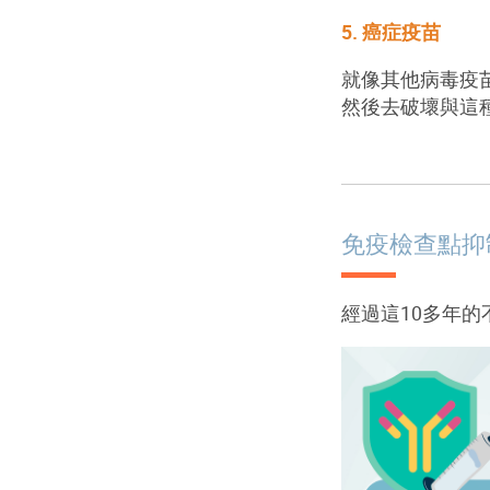
5. 癌症疫苗
就像其他病毒疫
然後去破壞與這
免疫檢查點抑
經過這
10
多年的