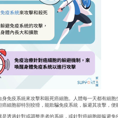
自身免疫系統來攻擊和殺死癌細胞。人體每一天都有細胞
但癌細胞卻特別狡猾，能欺騙免疫系統，躲避其攻擊，便
就是透過針對或調整患者的系統，或針對癌細胞能躲避免