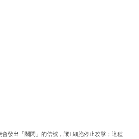
便會發出「關閉」的信號，讓
T
細胞停止攻擊；這種