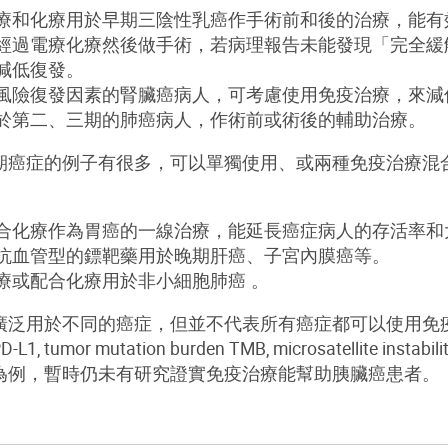
療和化療用於早期三陰性乳癌作手術前和後的治療，能有
經過電療化療然後做手術，若病理報告未能發現「完全緩
減低復發。
風險復發因素的腎臟癌病人，可考慮使用免疫治療，來減
於第二、三期的肺癌病人，作術前或術後的輔助治療。
期癌症的例子有很多，可以單獨使用、或兩種免疫治療混
合化療作為胃癌的一線治療，能延長癌症病人的存活率和
抗血管型的鏢靶藥用於晚期肝癌、子宮內膜癌等。
療或配合化療用於非小細胞肺癌
。
廣泛用於不同的癌症，但並不代表所有癌症都可以使用免
D-L1, tumor mutation burden TMB, microsatellite instabil
為例，暫時仍未有研究證實免疫治療能幫助胰臟癌患者。