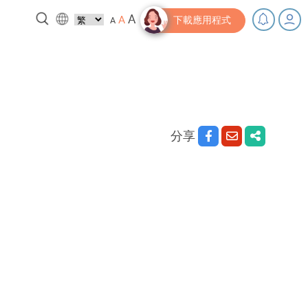
A
A
A
下載應用程式
，充下電啦！
小貼士‧「家」資源
分享