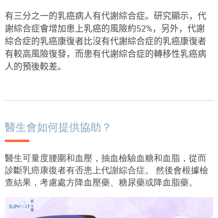
有三分之一的乳癌病人有代謝綜合症。研究
顯
示，代
謝綜合症
會
增加患上乳癌的
風
險約52%，另外，代謝
綜合症的乳癌康
復
者比沒有代謝綜合症的乳癌康
復
者
有較高
風
險
復
發
，而患有代謝綜合症的轉移性乳癌病
人的預
後
較差。
醫生會如何提供協助？
醫生可量度腰圍和血壓，抽血檢驗血糖和血脂，從而
診斷乳癌康復者有否患上代謝綜合症
。
然後
會根據檢
查結果，考慮處方降血壓藥、糖尿藥或降血脂藥
。