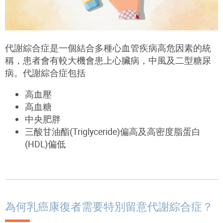
代謝綜合症是一個結合多種心血管疾病高危因素的統
稱，患者會有較大機會患上心臟病，中風及二型糖尿
病
。
代謝綜合症包括
高血壓
高血糖
中央肥胖
三酸甘油酯
(Triglyceride)
偏高及高密度脂蛋白
(HDL)
偏低
為何乳癌康復者需要特別留意代謝綜合症？