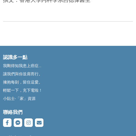
認識多一點
我剛得知我患上癌症...
讓我們與你並肩而行。
擁抱每刻，留住這愛。
輕鬆一下，充下電啦！
小貼士‧「家」資源
聯絡我們