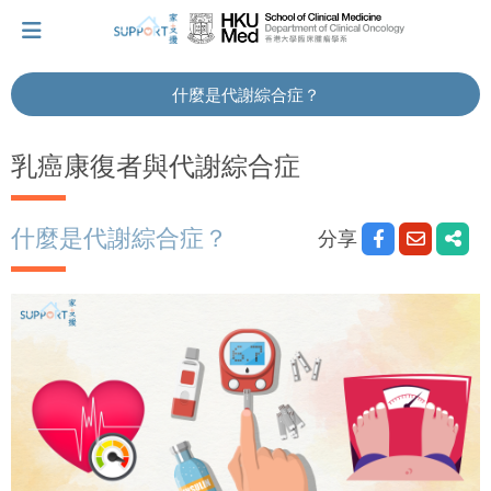
什麼是代謝綜合症？
我剛得知我患上癌症...
乳癌康復者與代謝綜合症
讓我們與你並肩而行。
什麼是代謝綜合症？
分享
擁抱每刻，留住這愛。
輕鬆一下，充下電啦！
小貼士‧「家」資源