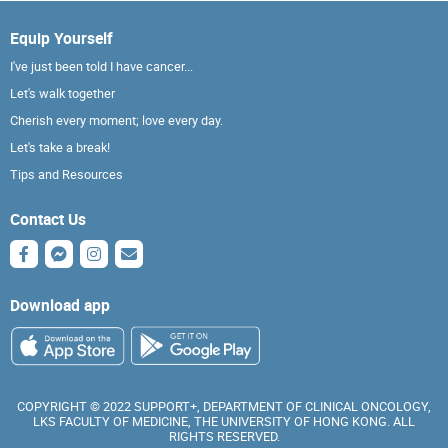
Equip Yourself
I've just been told I have cancer...
Let's walk together
Cherish every moment; love every day.
Let's take a break!
Tips and Resources
Contact Us
Download app
COPYRIGHT © 2022 SUPPORT+, DEPARTMENT OF CLINICAL ONCOLOGY,
LKS FACULTY OF MEDICINE, THE UNIVERSITY OF HONG KONG. ALL
RIGHTS RESERVED.