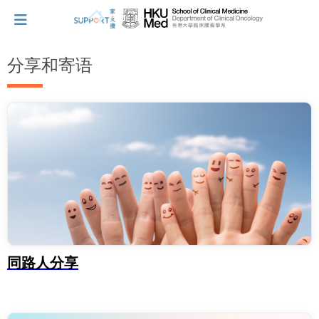
分享和寄语
我刚得知我患上癌症...
让我们与你并肩而行。
拥抱每刻，留住这爱。
轻松一下，充下电啦！
同路人分享
小贴士‧「家」资源