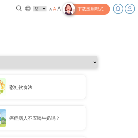
A
A
A
下载应用程式
，充下电啦！
小贴士‧「家」资源
彩虹饮食法
癌症病人不应喝牛奶吗？