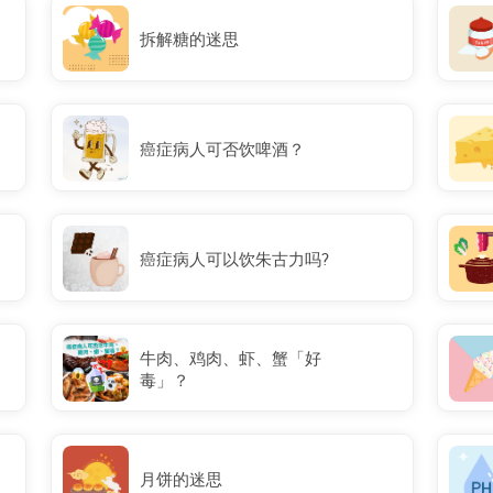
拆解糖的迷思
癌症病人可否饮啤酒？
癌症病人可以饮朱古力吗?
牛肉、鸡肉、虾、蟹「好
毒」？
月饼的迷思